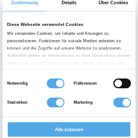
Zustimmung
Details
Über Cookies
person
Diese Webseite verwendet Cookies
Wir verwenden Cookies, um Inhalte und Anzeigen zu
personalisieren, Funktionen für soziale Medien anbieten zu
Géraldine Jacques
können und die Zugriffe auf unsere Website zu analysieren.
Category Manager
Außerdem geben wir Informationen zu Ihrer Verwendung unserer
Français
Website an unsere Partner für soziale Medien, Werbung und
Analysen weiter. Unsere Partner führen diese Informationen
phone
Einwilligungsauswahl
möglicherweise mit weiteren Daten zusammen, die Sie ihnen
0764391...
0764391...
visibility
Tel-Nr. anzeigen
Notwendig
Präferenzen
bereitgestellt haben oder die sie im Rahmen Ihrer Nutzung der
mail
Dienste gesammelt haben.
E-mail
Statistiken
Marketing
Besoin de louer un chariot?
Téléphonez au 01 30 68 46 27
Services
Alle zulassen
Für Händler
Stellenanzeigen
Topseller