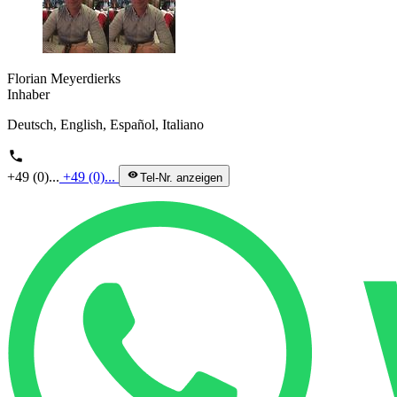
Florian Meyerdierks
Inhaber
Deutsch, English, Español, Italiano
phone
+49 (0)...
+49 (0)...
visibility
Tel-Nr. anzeigen