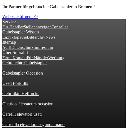
Ihr Partner für gebrauchte Gabelstapler in Bremen !
Webseite öffnen >>
Services
Für Händler
Stellenanzeigen
Topseller
Gabelstapler Wissen
Enzyklopädie
Bildarchiv
News
sitemap
AGB
Datenschutz
Impressum
Über Supralift
Firma
Kontakt
Für Händler
Werbung
Gebrauchte Gabelstapler
|
Gabelstapler Occasion
|
Used Forklifts
|
Gebruikte Heftrucks
|
Chariots élévateurs occasion
|
Carrelli elevatori usati
|
Carretilla elevadora segunda mano