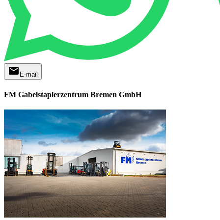
mail
E-mail
FM Gabelstaplerzentrum Bremen GmbH