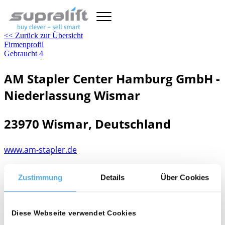
<< Zurück zur Übersicht
Firmenprofil
Gebraucht
4
AM Stapler Center Hamburg GmbH -
Niederlassung Wismar
23970 Wismar, Deutschland
www.am-stapler.de
Angebotene Vertragsmarken:
Yale
Zustimmung
Details
Über Cookies
Verkauf Gebrauchtstapler, Staplerkomponenten
Diese Webseite verwendet Cookies