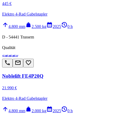
445 €
Elektro 4-Rad Gabelstapler
arrow_upward
weight
calendar_month
history_2
4.800 mm
2.500 kg
2025
0 h
D - 54441 Trassem
Qualität
star
star
star
star
call
email
favorite_border
Noblelift FE4P20Q
21.990 €
Elektro 4-Rad Gabelstapler
arrow_upward
weight
calendar_month
history_2
4.800 mm
2.000 kg
2025
0 h