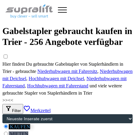
Gabelstapler gebraucht kaufen in
Trier - 256 Angebote verfügbar
Hier findest Du gebrauchte Gabelstapler von Staplerhändlern in
Trier - gebrauchte
Niederhubwagen mit Fahrersitz
,
Niederhubwagen
mit Deichsel
,
Hochhubwagen mit Deichsel
,
Niederhubwagen mit
Fahrerstand
,
Hochhubwagen mit Fahrerstand
und viele weitere
gebrauchte Stapler von Staplerhändlern in Trier
>>
<<
filter_alt
favorite_border
Merkzettel
Filter
KAUFEN
MIETEN