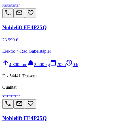
star
star
star
star
call
email
favorite_border
Noblelift FE4P25Q
23.990 €
Elektro 4-Rad Gabelstapler
arrow_upward
weight
calendar_month
history_2
4.800 mm
2.500 kg
2025
0 h
D - 54441 Trassem
Qualität
star
star
star
star
call
email
favorite_border
Noblelift FE4P25Q