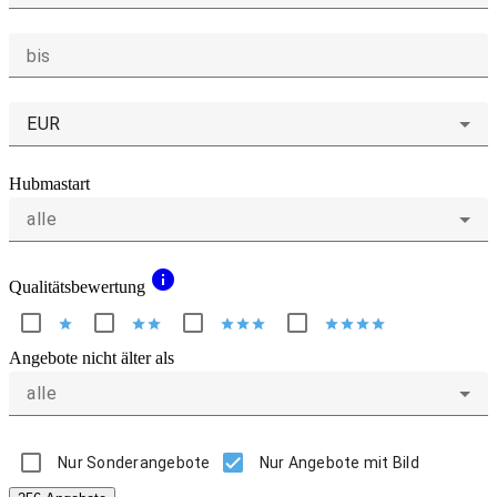
bis
EUR
Hubmastart
alle
info
Qualitätsbewertung
star
star
star
star
star
star
star
star
star
star
Angebote nicht älter als
alle
Nur Sonderangebote
Nur Angebote mit Bild