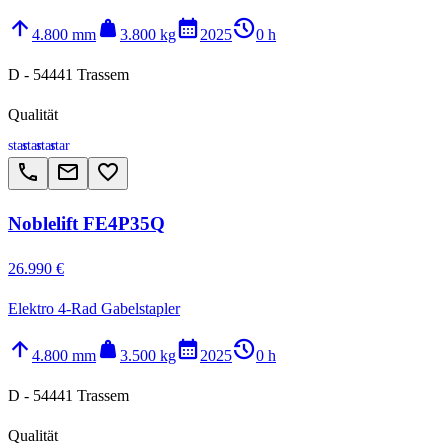
arrow_upward
weight
calendar_month
history_2
4.800 mm
3.800 kg
2025
0 h
D - 54441 Trassem
Qualität
star
star
star
star
call
email
favorite_border
Noblelift FE4P35Q
26.990 €
Elektro 4-Rad Gabelstapler
arrow_upward
weight
calendar_month
history_2
4.800 mm
3.500 kg
2025
0 h
D - 54441 Trassem
Qualität