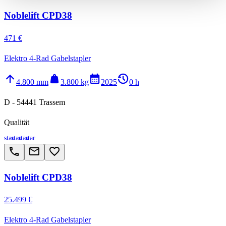
Noblelift CPD38
471 €
Elektro 4-Rad Gabelstapler
arrow_upward
weight
calendar_month
history_2
4.800 mm
3.800 kg
2025
0 h
D - 54441 Trassem
Qualität
star
star
star
star
call
email
favorite_border
Noblelift CPD38
25.499 €
Elektro 4-Rad Gabelstapler