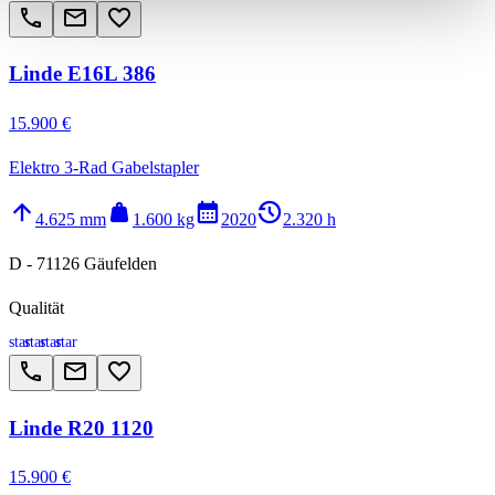
call
email
favorite_border
Linde E16L 386
15.900 €
Elektro 3-Rad Gabelstapler
arrow_upward
weight
calendar_month
history_2
4.625 mm
1.600 kg
2020
2.320 h
D - 71126 Gäufelden
Qualität
star
star
star
star
call
email
favorite_border
Linde R20 1120
15.900 €