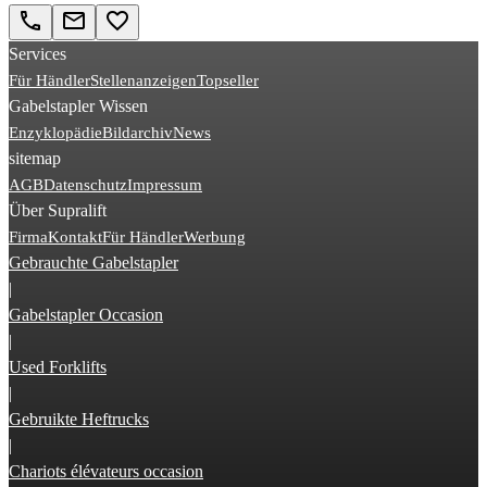
call
email
favorite_border
Services
Für Händler
Stellenanzeigen
Topseller
Gabelstapler Wissen
Enzyklopädie
Bildarchiv
News
sitemap
AGB
Datenschutz
Impressum
Über Supralift
Firma
Kontakt
Für Händler
Werbung
Gebrauchte Gabelstapler
|
Gabelstapler Occasion
|
Used Forklifts
|
Gebruikte Heftrucks
|
Chariots élévateurs occasion