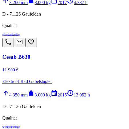
arrow_upward
weight
calendar_month
history_2
3.260 mm
3.000 kg
2017
4.337 h
D - 71126 Gäufelden
Qualität
star
star
star
star
call
email
favorite_border
Cesab B630
11.900 €
Elektro 4-Rad Gabelstapler
arrow_upward
weight
calendar_month
history_2
4.350 mm
3.000 kg
2015
13.952 h
D - 71126 Gäufelden
Qualität
star
star
star
star