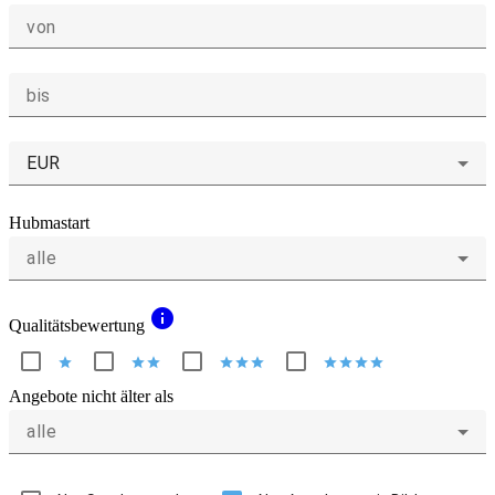
von
bis
EUR
Hubmastart
alle
info
Qualitätsbewertung
star
star
star
star
star
star
star
star
star
star
Angebote nicht älter als
alle