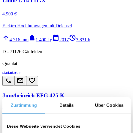
Linde L 14 i 1173
4.900 €
Elektro Hochhubwagen mit Deichsel
arrow_upward
weight
calendar_month
history_2
4.716 mm
1.400 kg
2017
3.831 h
D - 71126 Gäufelden
Qualität
star
star
star
star
call
email
favorite_border
Jungheinrich EFG 425 K
Zustimmung
Details
Über Cookies
9.900 €
Elektro 4-Rad Gabelstapler
Diese Webseite verwendet Cookies
arrow_upward
weight
calendar_month
history_2