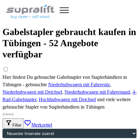
Gabelstapler gebraucht kaufen in
Tübingen - 52 Angebote
verfügbar
Hier findest Du gebrauchte Gabelstapler von Staplerhändlern in
Tübingen - gebrauchte
Niederhubwagen mit Fahrersitz
,
Niederhubwagen mit Deichsel
,
Niederhubwagen mit Fahrerstand
,
4-
Rad-Gabelstapler
,
Hochhubwagen mit Deichsel
und viele weitere
gebrauchte Stapler von Staplerhändlern in Tübingen
>>
<<
filter_alt
favorite_border
Merkzettel
Filter