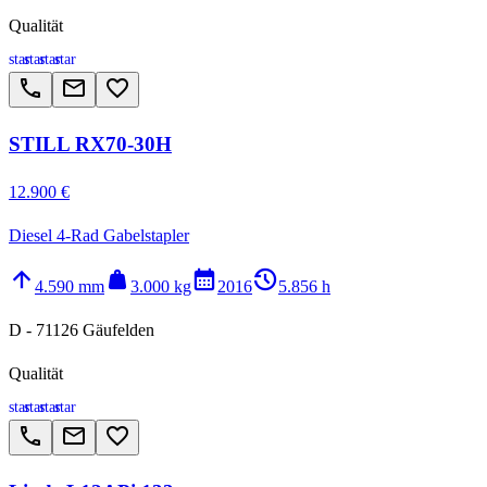
Qualität
star
star
star
star
call
email
favorite_border
STILL RX70-30H
12.900 €
Diesel 4-Rad Gabelstapler
arrow_upward
weight
calendar_month
history_2
4.590 mm
3.000 kg
2016
5.856 h
D - 71126 Gäufelden
Qualität
star
star
star
star
call
email
favorite_border