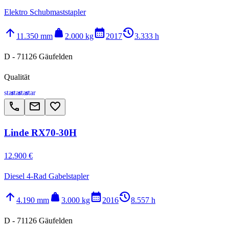
Elektro Schubmaststapler
arrow_upward
weight
calendar_month
history_2
11.350 mm
2.000 kg
2017
3.333 h
D - 71126 Gäufelden
Qualität
star
star
star
star
call
email
favorite_border
Linde RX70-30H
12.900 €
Diesel 4-Rad Gabelstapler
arrow_upward
weight
calendar_month
history_2
4.190 mm
3.000 kg
2016
8.557 h
D - 71126 Gäufelden