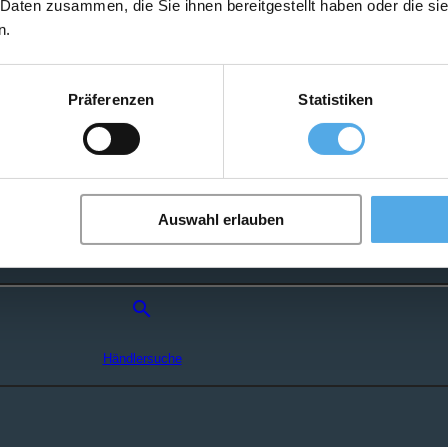
 Daten zusammen, die Sie ihnen bereitgestellt haben oder die s
n.
Präferenzen
Statistiken
Such-Agent
Auswahl erlauben
Stapler Gesuch
search
Händlersuche