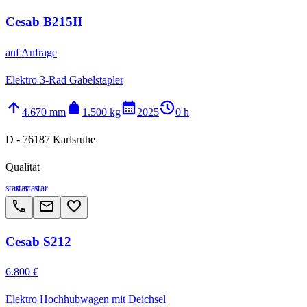
Cesab B215II
auf Anfrage
Elektro 3-Rad Gabelstapler
arrow_upward
weight
calendar_month
history_2
4.670 mm
1.500 kg
2025
0 h
D - 76187 Karlsruhe
Qualität
star
star
star
star
call
email
favorite_border
Cesab S212
6.800 €
Elektro Hochhubwagen mit Deichsel