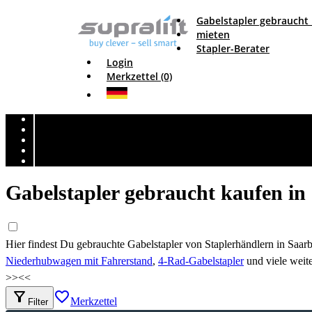
Gabelstapler gebraucht
mieten
Stapler-Berater
Login
Merkzettel (0)
Gabelstapler gebraucht kaufen in
Hier findest Du gebrauchte Gabelstapler von Staplerhändlern in Saar
Niederhubwagen mit Fahrerstand
,
4-Rad-Gabelstapler
und viele weite
>>
<<
filter_alt
favorite_border
Merkzettel
Filter