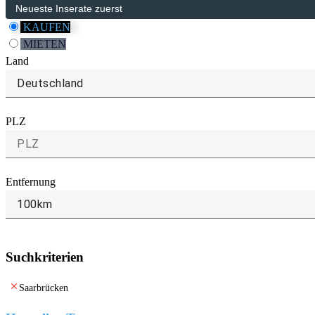
KAUFEN
MIETEN
Land
Deutschland
PLZ
Entfernung
100km
Suchkriterien
clear
Saarbrücken