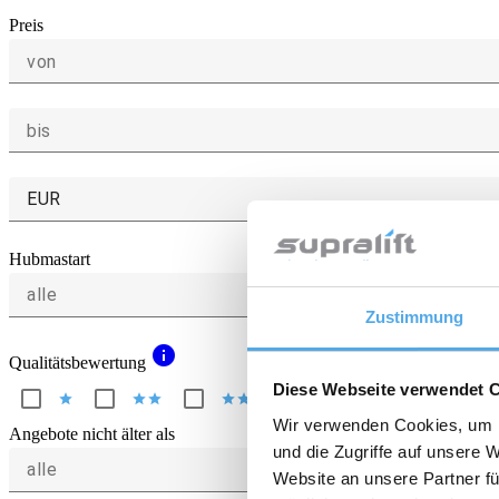
Preis
von
bis
EUR
Hubmastart
alle
Zustimmung
info
Qualitätsbewertung
Diese Webseite verwendet 
star
star
star
star
star
star
star
star
star
star
Wir verwenden Cookies, um I
Angebote nicht älter als
und die Zugriffe auf unsere 
alle
Website an unsere Partner fü