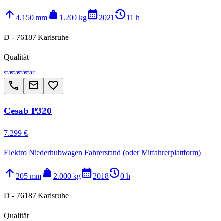
arrow_upward
weight
calendar_month
history_2
4.150 mm
1.200 kg
2021
11 h
D - 76187 Karlsruhe
Qualität
star
star
star
star
call
email
favorite_border
Cesab P320
7.299 €
Elektro Niederhubwagen Fahrerstand (oder Mitfahrerplattform)
arrow_upward
weight
calendar_month
history_2
205 mm
2.000 kg
2018
0 h
D - 76187 Karlsruhe
Qualität