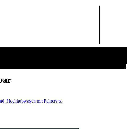
bar
and
,
Hochhubwagen mit Fahrersitz
,