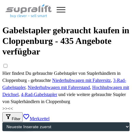
Gabelstapler gebraucht kaufen in
Cloppenburg - 435 Angebote
verfügbar
Hier findest Du gebrauchte Gabelstapler von Staplerhändlern in
Cloppenburg - gebrauchte
Niederhubwagen mit Fahrersitz
,
3-Rad-
Gabelstapler
,
Niederhubwagen mit Fahrerstand
,
Hochhubwagen mit
Deichsel
,
4-Rad-Gabelstapler
und viele weitere gebrauchte Stapler
von Staplerhändlern in Cloppenburg
>>
<<
filter_alt
favorite_border
Merkzettel
Filter