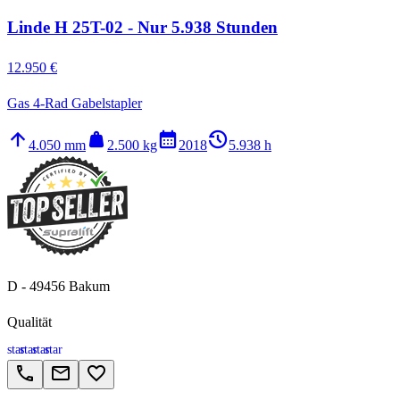
Linde H 25T-02 - Nur 5.938 Stunden
12.950 €
Gas 4-Rad Gabelstapler
arrow_upward
weight
calendar_month
history_2
4.050 mm
2.500 kg
2018
5.938 h
D - 49456 Bakum
Qualität
star
star
star
star
call
email
favorite_border