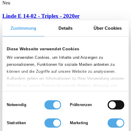
Neu
Linde E 14-02 - Triplex - 2020er
Zustimmung
Details
Über Cookies
6.950 €
Elektro 3-Rad Gabelstapler
Diese Webseite verwendet Cookies
arrow_upward
weight
calendar_month
history_2
5.220 mm
1.400 kg
2020
6.131 h
Wir verwenden Cookies, um Inhalte und Anzeigen zu
personalisieren, Funktionen für soziale Medien anbieten zu
können und die Zugriffe auf unsere Website zu analysieren.
Außerdem geben wir Informationen zu Ihrer Verwendung unserer
Website an unsere Partner für soziale Medien, Werbung und
Analysen weiter. Unsere Partner führen diese Informationen
Einwilligungsauswahl
möglicherweise mit weiteren Daten zusammen, die Sie ihnen
D - 49456 Bakum
Notwendig
Präferenzen
bereitgestellt haben oder die sie im Rahmen Ihrer Nutzung der
Qualität
Dienste gesammelt haben.
star
star
star
star
Statistiken
Marketing
call
email
favorite_border