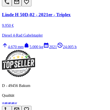
call
email
favorite_border
Linde H 50D-02 - 2021er - Triplex
9.950 €
Diesel 4-Rad Gabelstapler
arrow_upward
weight
calendar_month
history_2
4.670 mm
5.000 kg
2021
24.005 h
D - 49456 Bakum
Qualität
star
star
star
star
call
email
favorite_border