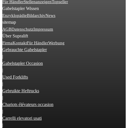
Für Händler
Stellenanzeigen
Topseller
Gabelstapler Wissen
Enzyklopädie
Bildarchiv
News
sitemap
AGB
Datenschutz
Impressum
Über Supralift
Firma
Kontakt
Für Händler
Werbung
Gebrauchte Gabelstapler
|
Gabelstapler Occasion
|
Used Forklifts
|
Gebruikte Heftrucks
|
Chariots élévateurs occasion
|
Carrelli elevatori usati
|