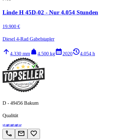
Linde H 45D-02 - Nur 4.054 Stunden
19.900 €
Diesel 4-Rad Gabelstapler
arrow_upward
weight
calendar_month
history_2
4.330 mm
4.500 kg
2020
4.054 h
D - 49456 Bakum
Qualität
star
star
star
star
call
email
favorite_border