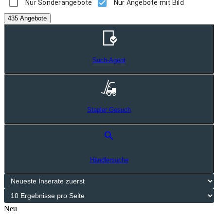
Nur Sonderangebote
Nur Angebote mit Bild
435 Angebote
Such-Agent
Stapler Gesuch
search
Händlersuche
Neu