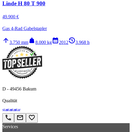
Linde H 80 T 900
49.900 €
Gas 4-Rad Gabelstapler
arrow_upward
weight
calendar_month
history_2
3.750 mm
8.000 kg
2012
3.968 h
D - 49456 Bakum
Qualität
star
star
star
star
call
email
favorite_border
Services