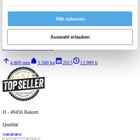
Neu
Alle zulassen
Linde H 35D-02 - Triplex
11.900 €
Auswahl erlauben
Diesel 4-Rad Gabelstapler
arrow_upward
weight
calendar_month
history_2
4.800 mm
3.500 kg
2015
12.989 h
D - 49456 Bakum
Qualität
star
star
star
star