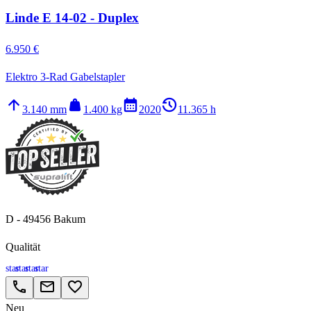
Linde E 14-02 - Duplex
6.950 €
Elektro 3-Rad Gabelstapler
arrow_upward
weight
calendar_month
history_2
3.140 mm
1.400 kg
2020
11.365 h
D - 49456 Bakum
Qualität
star
star
star
star
call
email
favorite_border
Neu