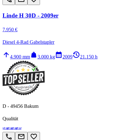
Linde H 30D - 2009er
7.950 €
Diesel 4-Rad Gabelstapler
arrow_upward
weight
calendar_month
history_2
4.900 mm
3.000 kg
2009
21.150 h
D - 49456 Bakum
Qualität
star
star
star
star
call
email
favorite_border