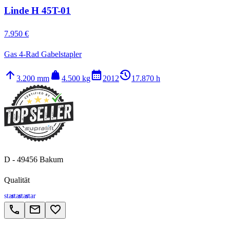
Linde H 45T-01
7.950 €
Gas 4-Rad Gabelstapler
arrow_upward
weight
calendar_month
history_2
3.200 mm
4.500 kg
2012
17.870 h
D - 49456 Bakum
Qualität
star
star
star
star
call
email
favorite_border