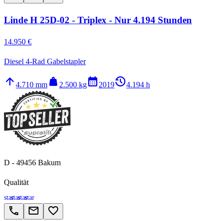
Linde H 25D-02 - Triplex - Nur 4.194 Stunden
14.950 €
Diesel 4-Rad Gabelstapler
arrow_upward
weight
calendar_month
history_2
4.710 mm
2.500 kg
2019
4.194 h
D - 49456 Bakum
Qualität
star
star
star
star
call
email
favorite_border