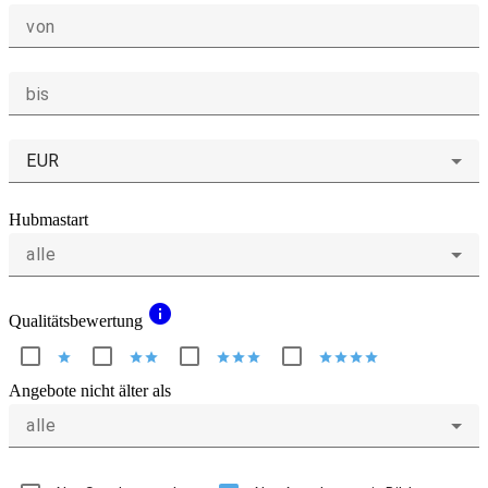
von
bis
EUR
Hubmastart
alle
info
Qualitätsbewertung
star
star
star
star
star
star
star
star
star
star
Angebote nicht älter als
alle