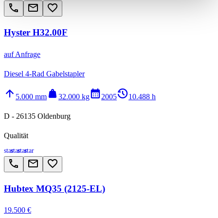
call
email
favorite_border
Hyster H32.00F
auf Anfrage
Diesel 4-Rad Gabelstapler
arrow_upward
weight
calendar_month
history_2
5.000 mm
32.000 kg
2005
10.488 h
D - 26135 Oldenburg
Qualität
star
star
star
star
call
email
favorite_border
Hubtex MQ35 (2125-EL)
19.500 €