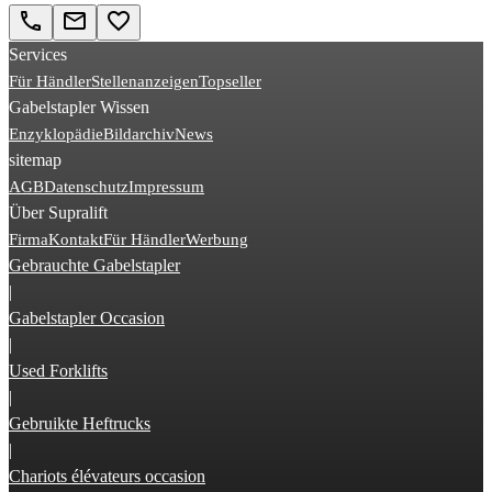
call
email
favorite_border
Services
Für Händler
Stellenanzeigen
Topseller
Gabelstapler Wissen
Enzyklopädie
Bildarchiv
News
sitemap
AGB
Datenschutz
Impressum
Über Supralift
Firma
Kontakt
Für Händler
Werbung
Gebrauchte Gabelstapler
|
Gabelstapler Occasion
|
Used Forklifts
|
Gebruikte Heftrucks
|
Chariots élévateurs occasion