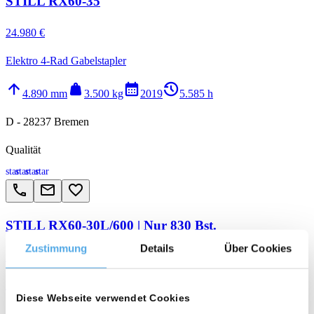
STILL RX60-35
24.980 €
Elektro 4-Rad Gabelstapler
arrow_upward
weight
calendar_month
history_2
4.890 mm
3.500 kg
2019
5.585 h
D - 28237 Bremen
Qualität
star
star
star
star
call
email
favorite_border
STILL RX60-30L/600 | Nur 830 Bst.
Zustimmung
Details
Über Cookies
21.980 €
Elektro 4-Rad Gabelstapler
Diese Webseite verwendet Cookies
arrow_upward
weight
calendar_month
history_2