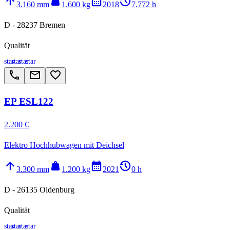
arrow_upward
weight
calendar_month
history_2
3.160 mm
1.600 kg
2018
7.772 h
D - 28237 Bremen
Qualität
star
star
star
star
call
email
favorite_border
EP ESL122
2.200 €
Elektro Hochhubwagen mit Deichsel
arrow_upward
weight
calendar_month
history_2
3.300 mm
1.200 kg
2021
0 h
D - 26135 Oldenburg
Qualität
star
star
star
star