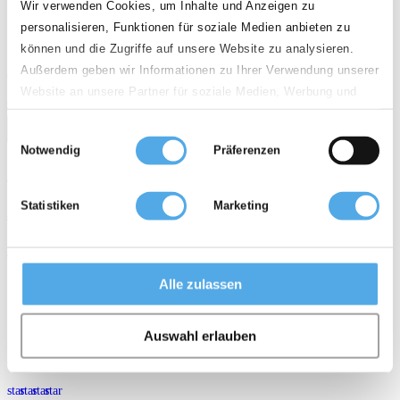
4.590 mm
3.000 kg
2016
830 h
Wir verwenden Cookies, um Inhalte und Anzeigen zu
personalisieren, Funktionen für soziale Medien anbieten zu
D - 28237 Bremen
können und die Zugriffe auf unsere Website zu analysieren.
Außerdem geben wir Informationen zu Ihrer Verwendung unserer
Qualität
Website an unsere Partner für soziale Medien, Werbung und
star
star
star
star
Analysen weiter. Unsere Partner führen diese Informationen
call
email
favorite_border
Einwilligungsauswahl
möglicherweise mit weiteren Daten zusammen, die Sie ihnen
Notwendig
Präferenzen
bereitgestellt haben oder die sie im Rahmen Ihrer Nutzung der
SMV SMV45-1200C
Dienste gesammelt haben.
Statistiken
Marketing
auf Anfrage
Diesel 4-Rad Gabelstapler
arrow_upward
weight
calendar_month
history_2
Alle zulassen
5.000 mm
45.000 kg
2016
15.995 h
D - 26135 Oldenburg
Auswahl erlauben
Qualität
star
star
star
star