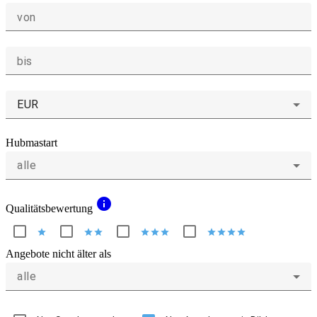
von
bis
EUR
Hubmastart
alle
info
Qualitätsbewertung
star
star
star
star
star
star
star
star
star
star
Angebote nicht älter als
alle