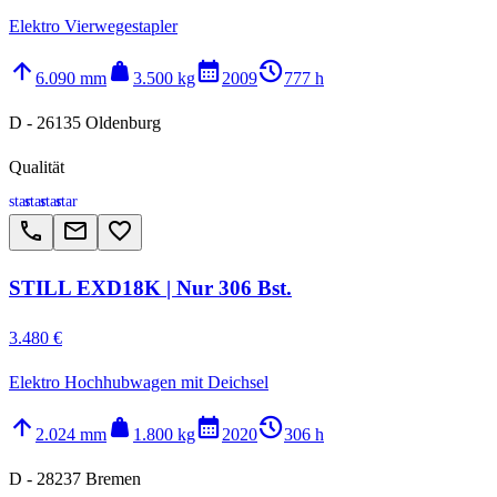
Elektro Vierwegestapler
arrow_upward
weight
calendar_month
history_2
6.090 mm
3.500 kg
2009
777 h
D - 26135 Oldenburg
Qualität
star
star
star
star
call
email
favorite_border
STILL EXD18K | Nur 306 Bst.
3.480 €
Elektro Hochhubwagen mit Deichsel
arrow_upward
weight
calendar_month
history_2
2.024 mm
1.800 kg
2020
306 h
D - 28237 Bremen