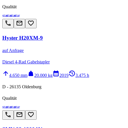
Qualität
star
star
star
star
call
email
favorite_border
Hyster H20XM-9
auf Anfrage
Diesel 4-Rad Gabelstapler
arrow_upward
weight
calendar_month
history_2
4.650 mm
20.000 kg
2019
3.475 h
D - 26135 Oldenburg
Qualität
star
star
star
star
call
email
favorite_border