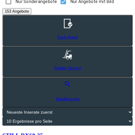
Nur Sonderangebote
Nur Angebote mit Bild
153 Angebote
Such-Agent
Stapler Gesuch
search
Händlersuche