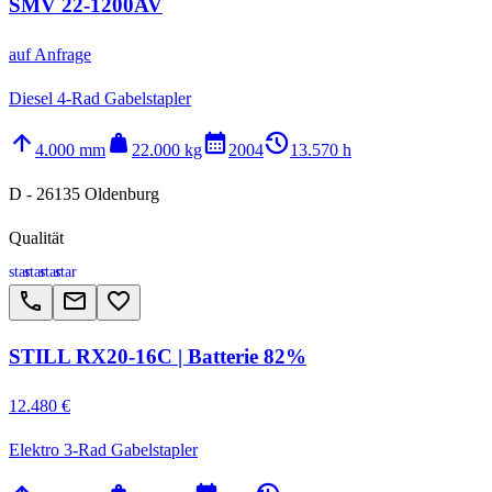
SMV 22-1200AV
auf Anfrage
Diesel 4-Rad Gabelstapler
arrow_upward
weight
calendar_month
history_2
4.000 mm
22.000 kg
2004
13.570 h
D - 26135 Oldenburg
Qualität
star
star
star
star
call
email
favorite_border
STILL RX20-16C | Batterie 82%
12.480 €
Elektro 3-Rad Gabelstapler