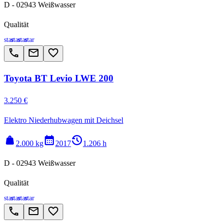
D - 02943 Weißwasser
Qualität
star
star
star
star
call
email
favorite_border
Toyota BT Levio LWE 200
3.250 €
Elektro Niederhubwagen mit Deichsel
weight
calendar_month
history_2
2.000 kg
2017
1.206 h
D - 02943 Weißwasser
Qualität
star
star
star
star
call
email
favorite_border