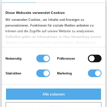
5 Angebote
Diese Webseite verwendet Cookies
Wir verwenden Cookies, um Inhalte und Anzeigen zu
Such-Agent
personalisieren, Funktionen für soziale Medien anbieten zu
können und die Zugriffe auf unsere Website zu analysieren.
Außerdem geben wir Informationen zu Ihrer Verwendung unserer
Website an unsere Partner für soziale Medien, Werbung und
Stapler Gesuch
Analysen weiter. Unsere Partner führen diese Informationen
Einwilligungsauswahl
möglicherweise mit weiteren Daten zusammen, die Sie ihnen
search
Notwendig
Präferenzen
bereitgestellt haben oder die sie im Rahmen Ihrer Nutzung der
Dienste gesammelt haben.
Händlersuche
Statistiken
Marketing
Alle zulassen
STILL RX70-20T