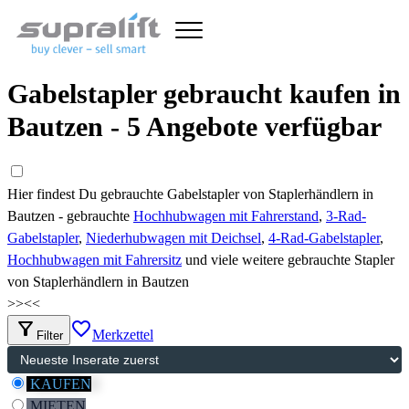
Gabelstapler gebraucht kaufen in
Bautzen - 5 Angebote verfügbar
Hier findest Du gebrauchte Gabelstapler von Staplerhändlern in
Bautzen - gebrauchte
Hochhubwagen mit Fahrerstand
,
3-Rad-
Gabelstapler
,
Niederhubwagen mit Deichsel
,
4-Rad-Gabelstapler
,
Hochhubwagen mit Fahrersitz
und viele weitere gebrauchte Stapler
von Staplerhändlern in Bautzen
>>
<<
filter_alt
favorite_border
Merkzettel
Filter
KAUFEN
MIETEN