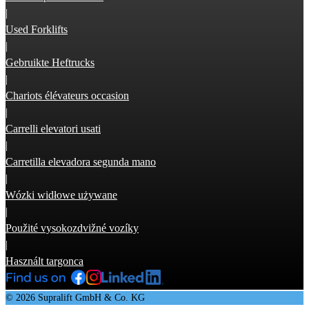
|
Used Forklifts
|
Gebruikte Heftrucks
|
Chariots élévateurs occasion
|
Carrelli elevatori usati
|
Carretilla elevadora segunda mano
|
Wózki widłowe używane
|
Použité vysokozdvižné vozíky
|
Használt targonca
© 2026 Supralift GmbH & Co. KG