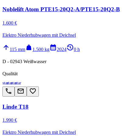
Noblelift Atom PTE15-20Q2-A/PTE15-20Q2-B
1.600 €
Elektro Niederhubwagen mit Deichsel
arrow_upward
weight
calendar_month
history_2
115 mm
1.500 kg
2024
0 h
D - 02943 Weißwasser
Qualität
star
star
star
star
call
email
favorite_border
Linde T18
1.990 €
Elektro Niederhubwagen mit Deichsel