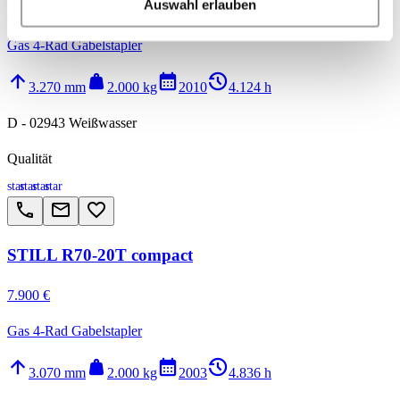
Auswahl erlauben
11.750 €
Gas 4-Rad Gabelstapler
arrow_upward
weight
calendar_month
history_2
3.270 mm
2.000 kg
2010
4.124 h
D - 02943 Weißwasser
Qualität
star
star
star
star
call
email
favorite_border
STILL R70-20T compact
7.900 €
Gas 4-Rad Gabelstapler
arrow_upward
weight
calendar_month
history_2
3.070 mm
2.000 kg
2003
4.836 h