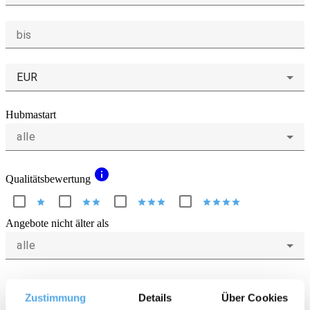
bis
EUR
Hubmastart
alle
info
Qualitätsbewertung
star
star
star
star
star
star
star
star
star
star
Angebote nicht älter als
alle
Nur Sonderangebote
Nur Angebote mit Bild
Zustimmung
Details
Über Cookies