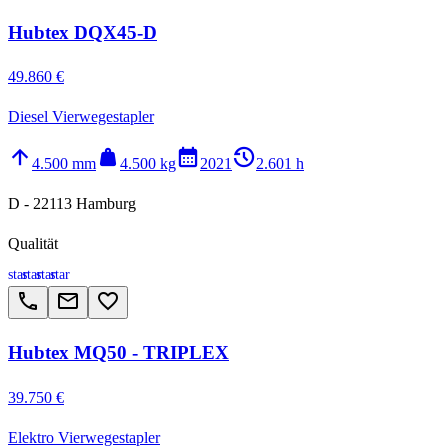
Hubtex DQX45-D
49.860 €
Diesel Vierwegestapler
arrow_upward
weight
calendar_month
history_2
4.500 mm
4.500 kg
2021
2.601 h
D - 22113 Hamburg
Qualität
star
star
star
star
call
email
favorite_border
Hubtex MQ50 - TRIPLEX
39.750 €
Elektro Vierwegestapler