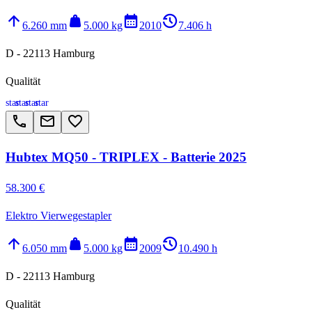
arrow_upward
weight
calendar_month
history_2
6.260 mm
5.000 kg
2010
7.406 h
D - 22113 Hamburg
Qualität
star
star
star
star
call
email
favorite_border
Hubtex MQ50 - TRIPLEX - Batterie 2025
58.300 €
Elektro Vierwegestapler
arrow_upward
weight
calendar_month
history_2
6.050 mm
5.000 kg
2009
10.490 h
D - 22113 Hamburg
Qualität