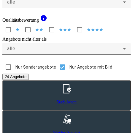
alle
info
Qualitätsbewertung
star
star
star
star
star
star
star
star
star
star
Angebote nicht älter als
alle
Nur Sonderangebote
Nur Angebote mit Bild
24 Angebote
Such-Agent
Stapler Gesuch