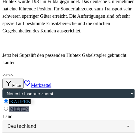
Hubtex wurde 1981 in Fulda gegründet. Das deutsche Unternehmen
hat eine führende Position für Sonderfahrzeuge zum Transport sehr
schwerer, sperriger Güter erreicht. Die Anfertigungen sind oft sehr
speziell auf bestimmte Einsatzbereiche und die örtlichen
Gegebenheiten des Kunden ausgerichtet.
Jetzt bei Supralift den passenden Hubtex Gabelstapler gebraucht
kaufen
>>
<<
filter_alt
favorite_border
Merkzettel
Filter
KAUFEN
MIETEN
Land
Deutschland