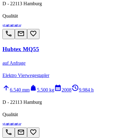
D - 22113 Hamburg
Qualität
star
star
star
star
call
email
favorite_border
Hubtex MQ55
auf Anfrage
Elektro Vierwegestapler
arrow_upward
weight
calendar_month
history_2
6.540 mm
5.500 kg
2008
9.984 h
D - 22113 Hamburg
Qualität
star
star
star
star
call
email
favorite_border