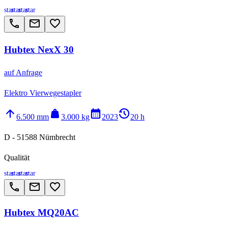
star
star
star
star
call
email
favorite_border
Hubtex NexX 30
auf Anfrage
Elektro Vierwegestapler
arrow_upward
weight
calendar_month
history_2
6.500 mm
3.000 kg
2023
20 h
D - 51588 Nümbrecht
Qualität
star
star
star
star
call
email
favorite_border
Hubtex MQ20AC