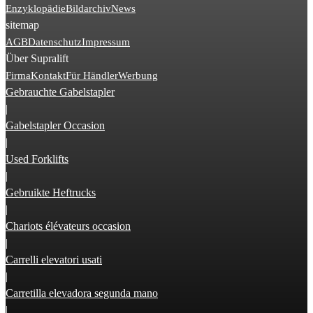
Enzyklopädie
Bildarchiv
News
sitemap
AGB
Datenschutz
Impressum
Über Supralift
Firma
Kontakt
Für Händler
Werbung
Gebrauchte Gabelstapler
|
Gabelstapler Occasion
|
Used Forklifts
|
Gebruikte Heftrucks
|
Chariots élévateurs occasion
|
Carrelli elevatori usati
|
Carretilla elevadora segunda mano
|