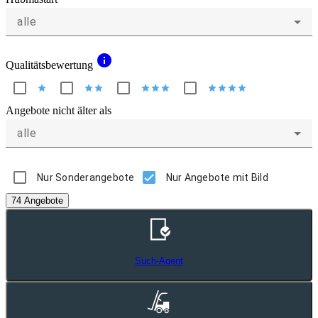
alle
info
Qualitätsbewertung
star
star
star
star
star
star
star
star
star
star
Angebote nicht älter als
alle
Nur Sonderangebote
Nur Angebote mit Bild
74 Angebote
Such-Agent