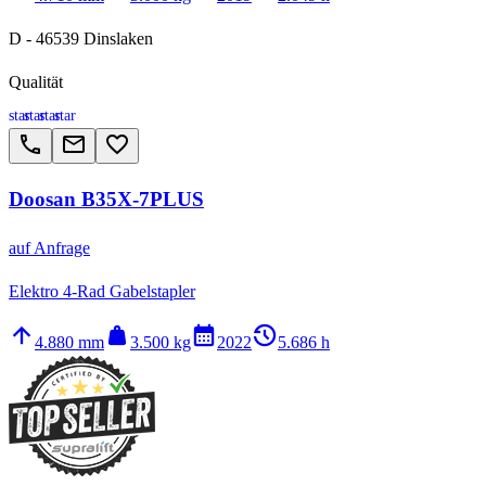
D - 46539 Dinslaken
Qualität
star
star
star
star
call
email
favorite_border
Doosan B35X-7PLUS
auf Anfrage
Elektro 4-Rad Gabelstapler
arrow_upward
weight
calendar_month
history_2
4.880 mm
3.500 kg
2022
5.686 h