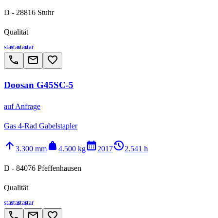
D - 28816 Stuhr
Qualität
star
star
star
star
call
email
favorite_border
Doosan G45SC-5
auf Anfrage
Gas 4-Rad Gabelstapler
arrow_upward
weight
calendar_month
history_2
3.300 mm
4.500 kg
2017
2.541 h
D - 84076 Pfeffenhausen
Qualität
star
star
star
star
call
email
favorite_border