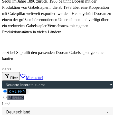
Seoul im Jahre 1896 zurück. 1968 beginnt Doosan mit der
Produktion von Gabelstaplern, die ab 1978 über eine Kooperation
mit Caterpillar weltweit exportiert werden. Heute gehört Doosan zu
einem der größten börsennotierten Unternehmen und verfügt über
ein weltweites Gabelstapler Vertriebsnetz mit eigenen
Produktionsstätten in vielen Ländern.
Jetzt bei Supralift den passenden Doosan Gabelstapler gebraucht
kaufen
>>
<<
filter_alt
favorite_border
Merkzettel
Filter
KAUFEN
MIETEN
Land
Deutschland