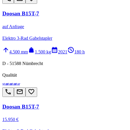
Doosan B15T-7
auf Anfrage
Elektro 3-Rad Gabelstapler
arrow_upward
weight
calendar_month
history_2
4.500 mm
1.500 kg
2021
180 h
D - 51588 Nümbrecht
Qualität
star
star
star
star
call
email
favorite_border
Doosan B15T-7
15.950 €