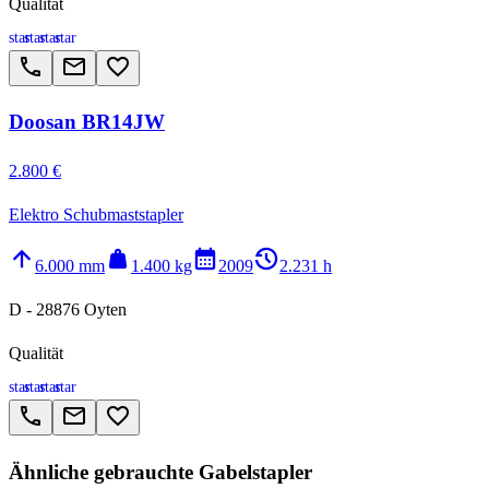
Qualität
star
star
star
star
call
email
favorite_border
Doosan BR14JW
2.800 €
Elektro Schubmaststapler
arrow_upward
weight
calendar_month
history_2
6.000 mm
1.400 kg
2009
2.231 h
D - 28876 Oyten
Qualität
star
star
star
star
call
email
favorite_border
Ähnliche gebrauchte Gabelstapler