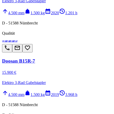
Elektro 3-Rad Gabelstapler
arrow_upward
weight
calendar_month
history_2
4.500 mm
1.500 kg
2020
1.201 h
D - 51588 Nümbrecht
Qualität
star
star
star
star
call
email
favorite_border
Doosan B15R-7
15.900 €
Elektro 3-Rad Gabelstapler
arrow_upward
weight
calendar_month
history_2
4.500 mm
1.500 kg
2019
3.968 h
D - 51588 Nümbrecht