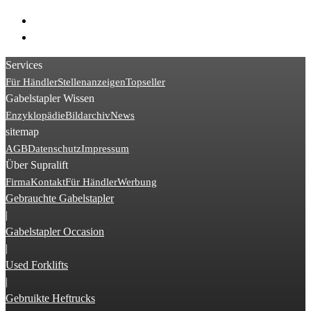
> Doosan D
> Doosan B
Services
Für Händler
Stellenanzeigen
Topseller
Gabelstapler Wissen
Enzyklopädie
Bildarchiv
News
sitemap
AGB
Datenschutz
Impressum
Über Supralift
Firma
Kontakt
Für Händler
Werbung
Gebrauchte Gabelstapler
|
Gabelstapler Occasion
|
Used Forklifts
|
Gebruikte Heftrucks