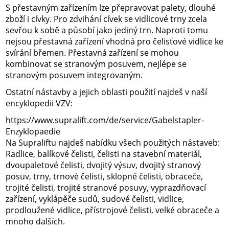
S přestavným zařízením lze přepravovat palety, dlouhé
zboží i cívky. Pro zdvihání cívek se vidlicové trny zcela
sevřou k sobě a působí jako jediný trn. Naproti tomu
nejsou přestavná zařízení vhodná pro čelisťové vidlice ke
svírání břemen. Přestavná zařízení se mohou
kombinovat se stranovým posuvem, nejlépe se
stranovým posuvem integrovaným.
Ostatní nástavby a jejich oblasti použití najdeš v naší
encyklopedii VZV:
https://www.supralift.com/de/service/Gabelstapler-
Enzyklopaedie
Na Supraliftu najdeš nabídku všech použitých nástaveb:
Radlice, balíkové čelisti, čelisti na stavební materiál,
dvoupaletové čelisti, dvojitý výsuv, dvojitý stranový
posuv, trny, trnové čelisti, sklopné čelisti, obraceče,
trojité čelisti, trojité stranové posuvy, vyprazdňovací
zařízení, vyklápěče sudů, sudové čelisti, vidlice,
prodloužené vidlice, přístrojové čelisti, velké obraceče a
mnoho dalších.