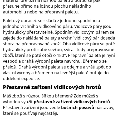
materiál přeloží na nosnou paletu a odtud se pak
přesune přímo na ložnou plochu nákladního
automobilu nebo na přepravní paletu.
Paletový obraceč se skládá z jednoho spodního a
jednoho vrchního vidlicového páru. Vidlicové páry jsou
hydraulicky přestavitelné. Spodním vidlicovým párem se
zajede do nakládané palety a vrchní vidlicový pár dosedá
shora na přepravované zboží. Oba vidlicové páry se poté
hydraulicky proti sobě sevřou, svírají tedy přepravované
zboží, které se poté otočí o 180°. Přepravní paleta je nyní
vespod a drahá výrobní paleta navrchu. Břemeno se
přeloží. Drahá výrobní paleta se odejme a vrátí zpět do
vlastní výroby a břemeno na levnější paletě putuje do
oddělení expedice.
Přestavné zařízení vidlicových hrotů
Máš zboží s různou šířkou břemen? Zde můžeš s
výhodou využít
přestavné zařízení vidlicových hrotů
.
Přestavná zařízení jsou vedle
bočních posuvů
nástavby,
které se používají nejčastěji.