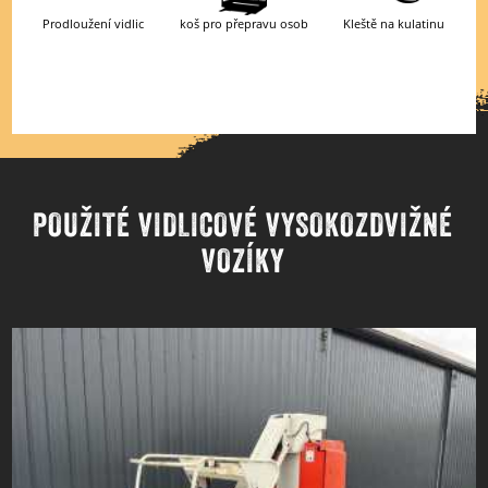
Prodloužení vidlic
koš pro přepravu osob
Kleště na kulatinu
Podrobné hledání
Zobrazit výsledky
POUŽITÉ VIDLICOVÉ VYSOKOZDVIŽNÉ
VOZÍKY