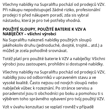
Všechny nabídky na Supraliftu pochází od prodejců VZV.
Při nákupu nepodstupuješ žádné riziko, profesionální
prodejci ti před nákupem poradí, zda sis vybral
nástavbu, která je pro tvé potřeby vhodná.
POUŽITÉ SLOUPY, POUŽITÉ BATERIE K VZV A
NABÍJEČKY – všichni výrobci
Na Supraliftu nalezneš nabídky použitých sloupů
jakéhokoliv druhu (jednoduché, dvojité, trojité... atd.) a
můžeš je zcela pohodlně srovnávat.
Totéž platí pro použité baterie k VZV a nabíječky: Všichni
výrobci jsou zastoupeni, prohlídni si dostupné nabídky.
Všechny nabídky na Supraliftu pochází od prodejců VZV,
nabídky jsou od odborníků v upraveném stavu a ve
vysoké kvalitě. Často nejsou od nových sloupů nebo
nabíječek vůbec k rozeznání. Po stránce servisu a
poradenství jsou ti obchodníci po boku a pomohou ti s
výběrem toho správného vybavení pro tvůj použitý VZV.
Vzít v úvahu konzultaci se vyplatí rovněž v případě