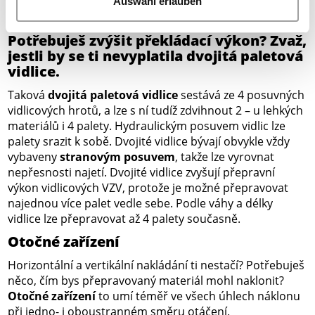
regulačního ventilu pro nastavení maximálního tlaku
Auswahl erlauben
čelistí.
Potřebuješ zvýšit překládací výkon? Zvaž,
jestli by se ti nevyplatila dvojitá paletová
vidlice.
Taková
dvojitá paletová vidlice
sestává ze 4 posuvných
vidlicových hrotů, a lze s ní tudíž zdvihnout 2 – u lehkých
materiálů i 4 palety. Hydraulickým posuvem vidlic lze
palety srazit k sobě. Dvojité vidlice bývají obvykle vždy
vybaveny
stranovým posuvem
, takže lze vyrovnat
nepřesnosti najetí. Dvojité vidlice zvyšují přepravní
výkon vidlicových VZV, protože je možné přepravovat
najednou více palet vedle sebe. Podle váhy a délky
vidlice lze přepravovat až 4 palety současně.
Otočné zařízení
Horizontální a vertikální nakládání ti nestačí? Potřebuješ
něco, čím bys přepravovaný materiál mohl naklonit?
Otočné zařízení
to umí téměř ve všech úhlech náklonu
při jedno- i oboustranném směru otáčení.