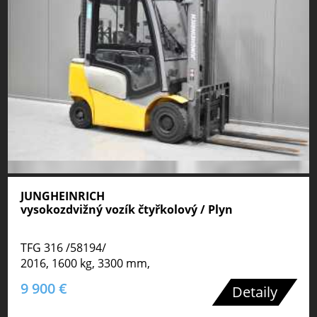
JUNGHEINRICH
vysokozdvižný vozík čtyřkolový / Plyn
TFG 316 /58194/
2016, 1600 kg, 3300 mm,
9 900 €
Detaily