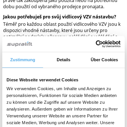
právě tak zakoupena jako použitá nebo na potřebnou
dobu použití od vybraného prodejce pronajata.
Jakou potřebuješ pro svůj vidlicový VZV nástavbu?
Téměř pro každou oblast použití vidlicového VZV jsou k
dispozici vhodné nástavby, které jsou určeny pro
optimální podmínky přepravy, nakládání a vykládání a
rozličné skupiny zboží. Popisujeme zde několik
nedůležitějších součástí VZV.
Radlice
Zustimmung
Details
Über Cookies
Potřebuješ přepravovaný materiál odsunout od VZV
dopředu? Pak je pro tebe
radlice
ta správná nástavba.
Radlice je nástavba ve formě desky, které svírá pravý
Diese Webseite verwendet Cookies
úhel s vidlicemi a z pohledu místa řidiče se hydraulicky
Wir verwenden Cookies, um Inhalte und Anzeigen zu
vysouvá vpřed a přepravovaný materiál sune před
personalisieren, Funktionen für soziale Medien anbieten
sebou. Zpravidla se tak nákladové jednotky na paletách
zu können und die Zugriffe auf unsere Website zu
posouvají do kontejnerů nebo na návěsy.
analysieren. Außerdem geben wir Informationen zu Ihrer
Čelisti na balíky
Verwendung unserer Website an unsere Partner für
soziale Medien, Werbung und Analysen weiter. Unsere
Potřebuješ zdvihnout balík bavlny, buničiny a starého