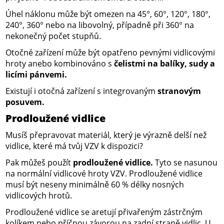
Úhel náklonu může být omezen na 45°, 60°, 120°, 180°,
240°, 360° nebo na libovolný, případně při 360° na
nekonečný počet stupňů.
Otočné zařízení může být opatřeno pevnými vidlicovými
hroty anebo kombinováno s
čelistmi na balíky, sudy a
licími pánvemi.
Existují i otočná zařízení s integrovaným
stranovým
posuvem.
Prodloužené vidlice
Musíš přepravovat materiál, který je výrazně delší než
vidlice, které má tvůj VZV k dispozici?
Pak můžeš použít
prodloužené vidlice.
Tyto se nasunou
na normální vidlicové hroty VZV. Prodloužené vidlice
musí být neseny minimálně 60 % délky nosných
vidlicových hrotů.
Prodloužené vidlice se aretují přivařeným zástrčným
kolíkem nebo příčnou závorou na zadní straně vidlic. U