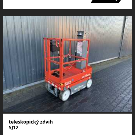
teleskopický zdvih
SJ12