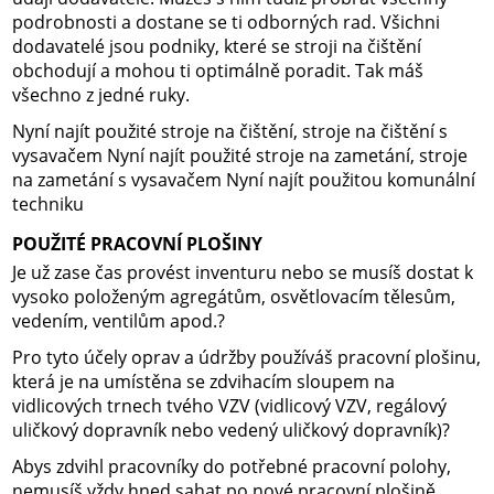
podrobnosti a dostane se ti odborných rad. Všichni
dodavatelé jsou podniky, které se stroji na čištění
obchodují a mohou ti optimálně poradit. Tak máš
všechno z jedné ruky.
Nyní najít použité stroje na čištění, stroje na čištění s
vysavačem Nyní najít použité stroje na zametání, stroje
na zametání s vysavačem Nyní najít použitou komunální
techniku
POUŽITÉ PRACOVNÍ PLOŠINY
Je už zase čas provést inventuru nebo se musíš dostat k
vysoko položeným agregátům, osvětlovacím tělesům,
vedením, ventilům apod.?
Pro tyto účely oprav a údržby používáš pracovní plošinu,
která je na umístěna se zdvihacím sloupem na
vidlicových trnech tvého VZV (vidlicový VZV, regálový
uličkový dopravník nebo vedený uličkový dopravník)?
Abys zdvihl pracovníky do potřebné pracovní polohy,
nemusíš vždy hned sahat po nové pracovní plošině.