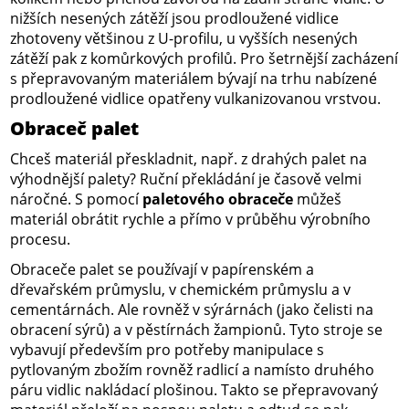
nižších nesených zátěží jsou prodloužené vidlice
zhotoveny většinou z U-profilu, u vyšších nesených
zátěží pak z komůrkových profilů. Pro šetrnější zacházení
s přepravovaným materiálem bývají na trhu nabízené
prodloužené vidlice opatřeny vulkanizovanou vrstvou.
Obraceč palet
Chceš materiál přeskladnit, např. z drahých palet na
výhodnější palety? Ruční překládání je časově velmi
náročné. S pomocí
paletového obraceče
můžeš
materiál obrátit rychle a přímo v průběhu výrobního
procesu.
Obraceče palet se používají v papírenském a
dřevařském průmyslu, v chemickém průmyslu a v
cementárnách. Ale rovněž v sýrárnách (jako čelisti na
obracení sýrů) a v pěstírnách žampionů. Tyto stroje se
vybavují především pro potřeby manipulace s
pytlovaným zbožím rovněž radlicí a namísto druhého
páru vidlic nakládací plošinou. Takto se přepravovaný