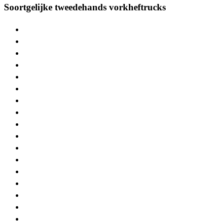
Soortgelijke tweedehands vorkheftrucks
> Hyster H
> Hyster J
> Hyster S
> Hyster L
> Hyster E
> Hyster R
> Hyster P
> STILL RX20
> STILL RX60
> Jungheinrich EFG
> Linde E16
> STILL AT
> Manitou M
> Linde E20
> Linde H30
> Linde E30
> Linde H25