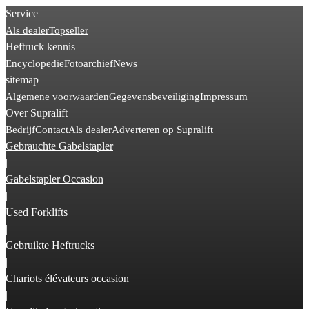
Service
Als dealer
Topseller
Heftruck kennis
Encyclopedie
Fotoarchief
News
sitemap
Algemene voorwaarden
Gegevensbeveiliging
Impressum
Over Supralift
Bedrijf
Contact
Als dealer
Adverteren op Supralift
Gebrauchte Gabelstapler
|
Gabelstapler Occasion
|
Used Forklifts
|
Gebruikte Heftrucks
|
Chariots élévateurs occasion
|