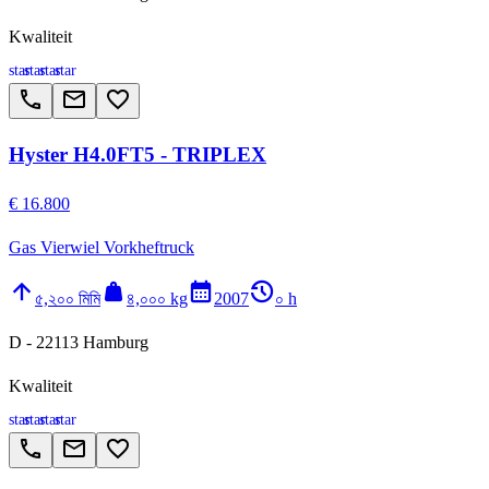
Kwaliteit
star
star
star
star
call
email
favorite_border
Hyster H4.0FT5 - TRIPLEX
€ 16.800
Gas Vierwiel Vorkheftruck
arrow_upward
weight
calendar_month
history_2
৫,২০০ মিমি
৪,০০০ kg
2007
০ h
D - 22113 Hamburg
Kwaliteit
star
star
star
star
call
email
favorite_border