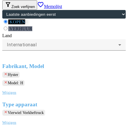
filter_alt
favorite_border
Memolijst
Zoek verfijnen
KOPEN
VERHUUR
Land
Internationaal
Fabrikant, Model
clear
Hyster
clear
Model: H
Wijzigen
Type apparaat
clear
Vierwiel Vorkheftruck
Wijzigen