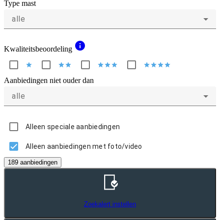
Type mast
alle
info
Kwaliteitsbeoordeling
star
star
star
star
star
star
star
star
star
star
Aanbiedingen niet ouder dan
alle
Alleen speciale aanbiedingen
Alleen aanbiedingen met foto/video
189 aanbiedingen
Zoekalert instellen