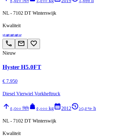
৪,৯৫০ মিমি
২,৫০০ kg
2019
২,৯৬৬ h
NL - 7102 DT Winterswijk
Kwaliteit
star
star
star
star
call
email
favorite_border
Nieuw
Hyster H5.0FT
€ 7.950
Diesel Vierwiel Vorkheftruck
arrow_upward
weight
calendar_month
history_2
৫,৩০০ মিমি
৫,০০০ kg
2012
১৩,৫৭৮ h
NL - 7102 DT Winterswijk
Kwaliteit