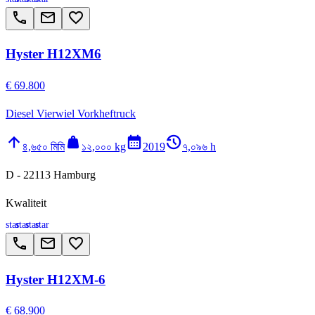
call
email
favorite_border
Hyster H12XM6
€ 69.800
Diesel Vierwiel Vorkheftruck
arrow_upward
weight
calendar_month
history_2
৪,৬৫০ মিমি
১২,০০০ kg
2019
৭,০৯৬ h
D - 22113 Hamburg
Kwaliteit
star
star
star
star
call
email
favorite_border
Hyster H12XM-6
€ 68.900