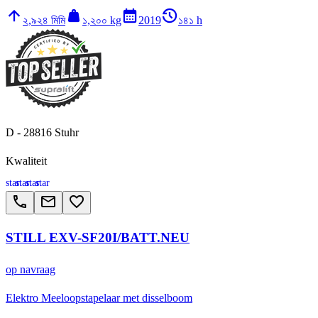
arrow_upward
weight
calendar_month
history_2
২,৯২৪ মিমি
১,২০০ kg
2019
১৪১ h
D - 28816 Stuhr
Kwaliteit
star
star
star
star
call
email
favorite_border
STILL EXV-SF20I/BATT.NEU
op navraag
Elektro Meeloopstapelaar met disselboom