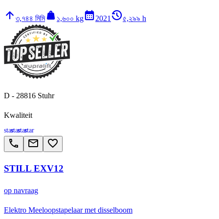
arrow_upward
weight
calendar_month
history_2
৩,৭৪৪ মিমি
১,৬০০ kg
2021
৫,২৯৯ h
D - 28816 Stuhr
Kwaliteit
star
star
star
star
call
email
favorite_border
STILL EXV12
op navraag
Elektro Meeloopstapelaar met disselboom