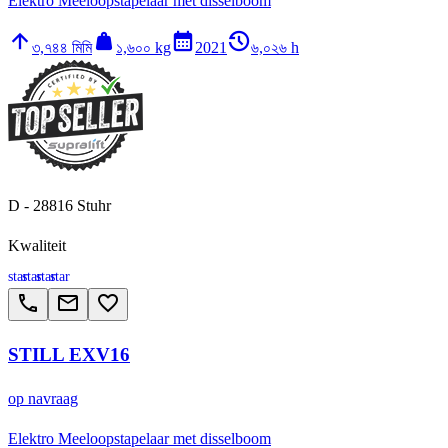
Elektro Meeloopstapelaar met disselboom
arrow_upward
weight
calendar_month
history_2
৩,৭৪৪ মিমি
১,৬০০ kg
2021
৬,০২৬ h
D - 28816 Stuhr
Kwaliteit
star
star
star
star
call
email
favorite_border
STILL EXV16
op navraag
Elektro Meeloopstapelaar met disselboom