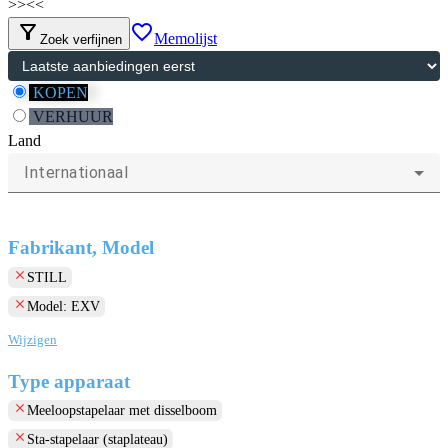
>>
<<
filter_alt
favorite_border
Memolijst
Zoek verfijnen
KOPEN
VERHUUR
Land
Internationaal
Fabrikant, Model
clear
STILL
clear
Model: EXV
Wijzigen
Type apparaat
clear
Meeloopstapelaar met disselboom
clear
Sta-stapelaar (staplateau)