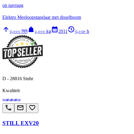
op navraag
Elektro Meeloopstapelaar met disselboom
arrow_upward
weight
calendar_month
history_2
৩,০০০ মিমি
১,০০০ kg
2011
৩,০২৮ h
D - 28816 Stuhr
Kwaliteit
star
star
star
star
call
email
favorite_border
STILL EXV20