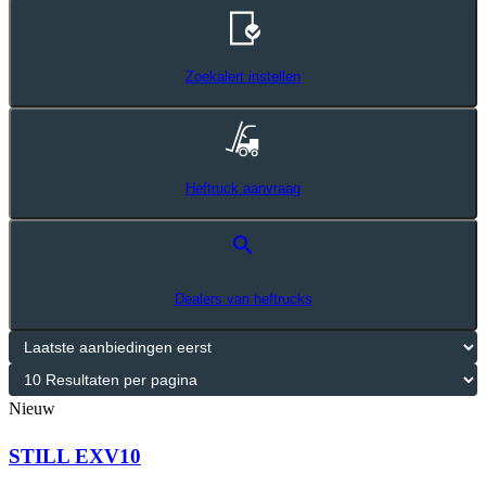
Zoekalert instellen
Heftruck aanvraag
search
Dealers van heftrucks
Nieuw
STILL EXV10