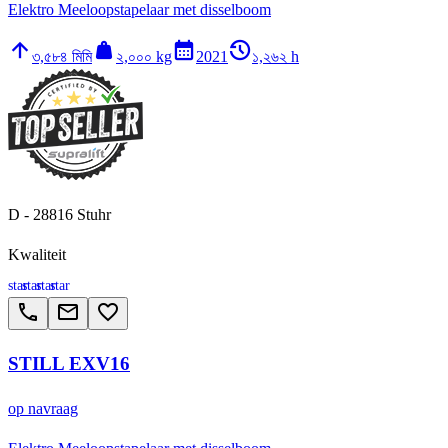
Elektro Meeloopstapelaar met disselboom
arrow_upward
weight
calendar_month
history_2
৩,৫৮৪ মিমি
২,০০০ kg
2021
১,২৬২ h
D - 28816 Stuhr
Kwaliteit
star
star
star
star
call
email
favorite_border
STILL EXV16
op navraag