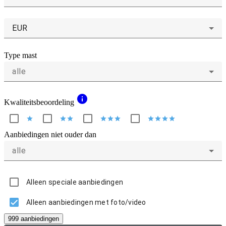
EUR
Type mast
alle
info
Kwaliteitsbeoordeling
star
star
star
star
star
star
star
star
star
star
Aanbiedingen niet ouder dan
alle
Alleen speciale aanbiedingen
Alleen aanbiedingen met foto/video
999 aanbiedingen