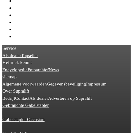
> Jungheinrich EJD
> Linde L10
> BT SWE
> Crown ES
> Linde D08
> BT SPE
Service
Als dealer
Topseller
Heftruck kennis
Encyclopedie
Fotoarchief
News
sitemap
Algemene voorwaarden
Gegevensbeveiliging
Impressum
Over Supralift
Bedrijf
Contact
Als dealer
Adverteren op Supralift
Gebrauchte Gabelstapler
|
Gabelstapler Occasion
|