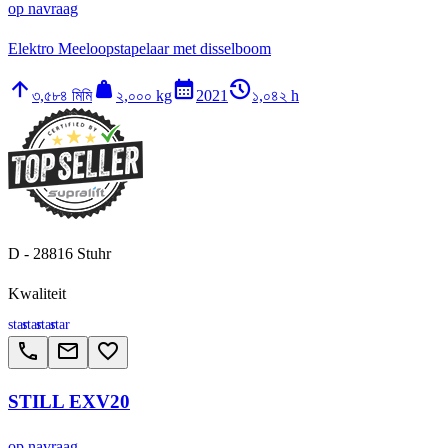
op navraag
Elektro Meeloopstapelaar met disselboom
arrow_upward
weight
calendar_month
history_2
৩,৫৮৪ মিমি
২,০০০ kg
2021
১,০৪২ h
D - 28816 Stuhr
Kwaliteit
star
star
star
star
call
email
favorite_border
STILL EXV20
op navraag