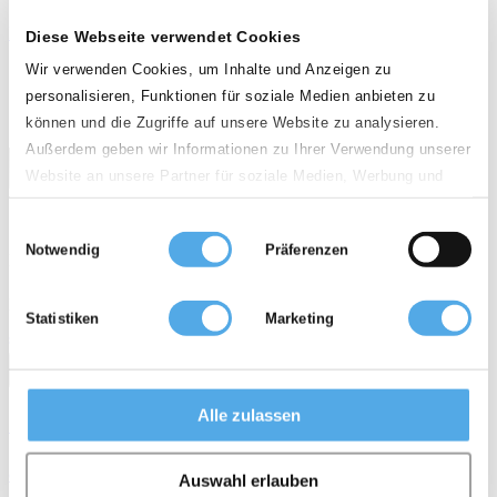
Elektro Meeloopstapelaar met disselboom
Diese Webseite verwendet Cookies
Wir verwenden Cookies, um Inhalte und Anzeigen zu
arrow_upward
weight
calendar_month
history_2
৪,০২৬ মিমি
২,০০০ kg
2021
১,৭৮০ h
personalisieren, Funktionen für soziale Medien anbieten zu
können und die Zugriffe auf unsere Website zu analysieren.
Außerdem geben wir Informationen zu Ihrer Verwendung unserer
Website an unsere Partner für soziale Medien, Werbung und
Analysen weiter. Unsere Partner führen diese Informationen
Einwilligungsauswahl
möglicherweise mit weiteren Daten zusammen, die Sie ihnen
Notwendig
Präferenzen
bereitgestellt haben oder die sie im Rahmen Ihrer Nutzung der
D - 28816 Stuhr
Dienste gesammelt haben.
Kwaliteit
Statistiken
Marketing
star
star
star
star
call
email
favorite_border
Alle zulassen
STILL EXV20
op navraag
Auswahl erlauben