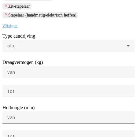
clear
Zit-stapelaar
clear
Stapelaar (handmatig/elektrisch heffen)
Wijzigen
Type aandrijving
alle
Draagvermogen (kg)
van
tot
Hefhoogte (mm)
van
tot