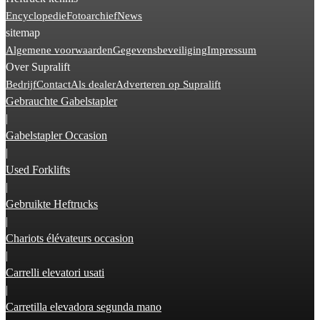
Encyclopedie
Fotoarchief
News
sitemap
Algemene voorwaarden
Gegevensbeveiliging
Impressum
Over Supralift
Bedrijf
Contact
Als dealer
Adverteren op Supralift
Gebrauchte Gabelstapler
|
Gabelstapler Occasion
|
Used Forklifts
|
Gebruikte Heftrucks
|
Chariots élévateurs occasion
|
Carrelli elevatori usati
|
Carretilla elevadora segunda mano