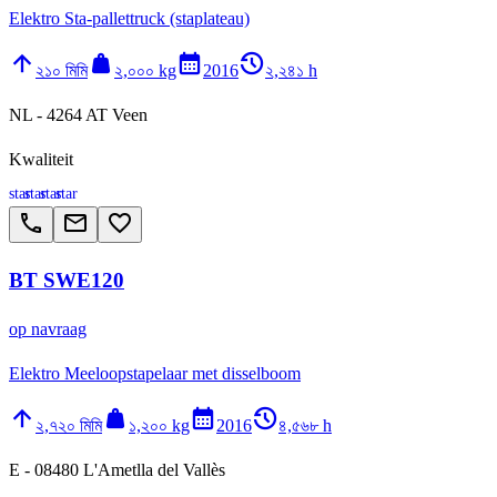
Elektro Sta-pallettruck (staplateau)
arrow_upward
weight
calendar_month
history_2
২১০ মিমি
২,০০০ kg
2016
২,২৪১ h
NL - 4264 AT Veen
Kwaliteit
star
star
star
star
call
email
favorite_border
BT SWE120
op navraag
Elektro Meeloopstapelaar met disselboom
arrow_upward
weight
calendar_month
history_2
২,৭২০ মিমি
১,২০০ kg
2016
৪,৫৬৮ h
E - 08480 L'Ametlla del Vallès