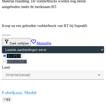
Material Handling. De vorkheftrucks worden nog steeds
aangeboden onder de merknaam BT.
Koop nu een gebruikte vorkheftruck van BT bij Supralift
>>
<<
filter_alt
favorite_border
Memolijst
Zoek verfijnen
KOPEN
VERHUUR
Land
Internationaal
Fabrikant, Model
clear
BT