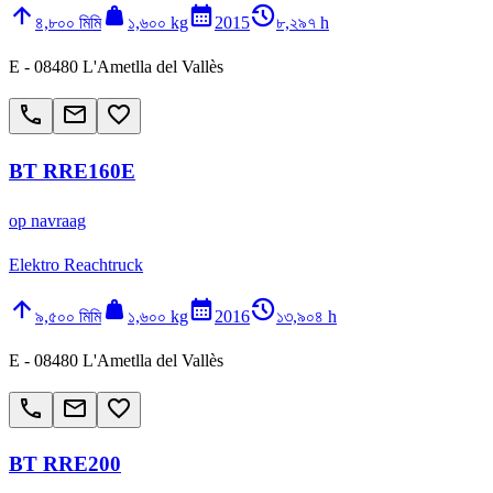
arrow_upward
weight
calendar_month
history_2
৪,৮০০ মিমি
১,৬০০ kg
2015
৮,২৯৭ h
E - 08480 L'Ametlla del Vallès
call
email
favorite_border
BT RRE160E
op navraag
Elektro Reachtruck
arrow_upward
weight
calendar_month
history_2
৯,৫০০ মিমি
১,৬০০ kg
2016
১৩,৯০৪ h
E - 08480 L'Ametlla del Vallès
call
email
favorite_border
BT RRE200