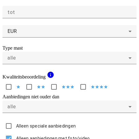
tot
EUR
Type mast
alle
info
Kwaliteitsbeoordeling
star
star
star
star
star
star
star
star
star
star
Aanbiedingen niet ouder dan
alle
Alleen speciale aanbiedingen
Alleen aanbiedingen met foto/video