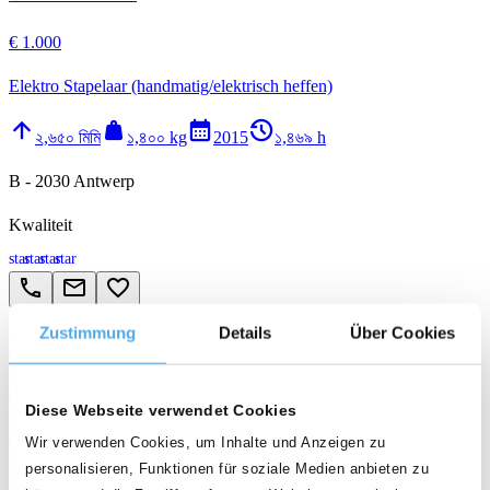
€ 1.000
Elektro Stapelaar (handmatig/elektrisch heffen)
arrow_upward
weight
calendar_month
history_2
২,৬৫০ মিমি
১,৪০০ kg
2015
১,৪৬৯ h
B - 2030 Antwerp
Kwaliteit
star
star
star
star
call
email
favorite_border
Zustimmung
Details
Über Cookies
BT SWE140L
€ 1.000
Diese Webseite verwendet Cookies
Elektro Stapelaar (handmatig/elektrisch heffen)
Wir verwenden Cookies, um Inhalte und Anzeigen zu
personalisieren, Funktionen für soziale Medien anbieten zu
arrow_upward
weight
calendar_month
history_2
২,৬৫০ মিমি
১,৪০০ kg
2015
১,১৭৪ h