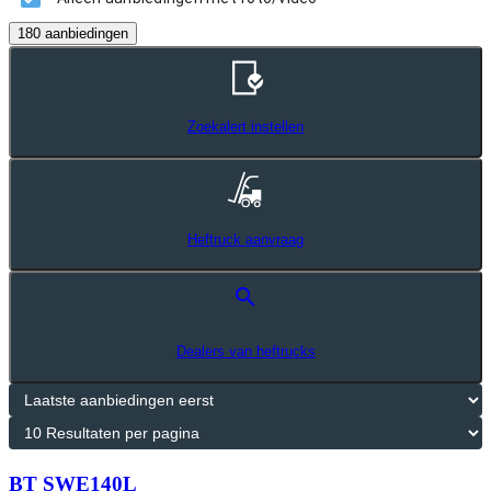
180 aanbiedingen
Zoekalert instellen
Heftruck aanvraag
search
Dealers van heftrucks
BT SWE140L