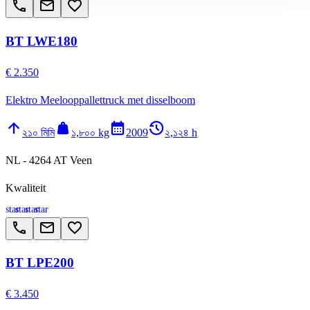
call
email
favorite_border
BT LWE180
€ 2.350
Elektro Meelooppallettruck met disselboom
arrow_upward
weight
calendar_month
history_2
২১০ মিমি
১,৮০০ kg
2009
২,১২৪ h
NL - 4264 AT Veen
Kwaliteit
star
star
star
star
call
email
favorite_border
BT LPE200
€ 3.450