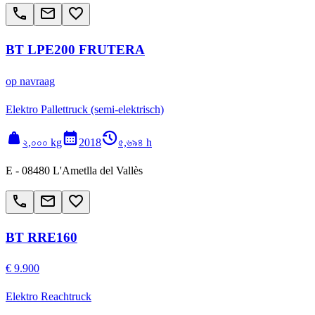
call
email
favorite_border
BT LPE200 FRUTERA
op navraag
Elektro Pallettruck (semi-elektrisch)
weight
calendar_month
history_2
২,০০০ kg
2018
৫,৬৯৪ h
E - 08480 L'Ametlla del Vallès
call
email
favorite_border
BT RRE160
€ 9.900
Elektro Reachtruck