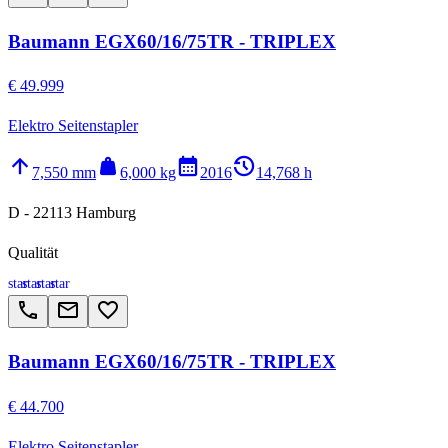
Baumann EGX60/16/75TR - TRIPLEX
€ 49.999
Elektro Seitenstapler
arrow_upward
weight
calendar_month
history_2
7,550 mm
6,000 kg
2016
14,768 h
D - 22113 Hamburg
Qualität
star
star
star
star
call
email
favorite_border
Baumann EGX60/16/75TR - TRIPLEX
€ 44.700
Elektro Seitenstapler