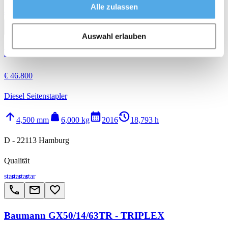
Alle zulassen
star
star
star
star
call
email
favorite_border
Auswahl erlauben
Baumann GX 60L/12/45ST UK
€ 46.800
Diesel Seitenstapler
arrow_upward
weight
calendar_month
history_2
4,500 mm
6,000 kg
2016
18,793 h
D - 22113 Hamburg
Qualität
star
star
star
star
call
email
favorite_border
Baumann GX50/14/63TR - TRIPLEX