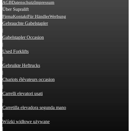
AGB
Datenschutz
Impressum
Über Supralift
Firma
Kontakt
Für Händler
Werbung
Gebrauchte Gabelstapler
|
Gabelstapler Occasion
|
Used Forklifts
|
Gebruikte Heftrucks
|
Chariots élévateurs occasion
|
Carrelli elevatori usati
|
Carretilla elevadora segunda mano
|
Wózki widłowe używane
|