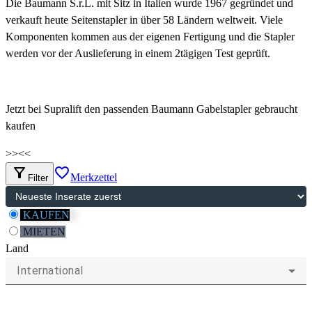
Die Baumann S.r.L. mit Sitz in Italien wurde 1967 gegründet und
verkauft heute Seitenstapler in über 58 Ländern weltweit. Viele
Komponenten kommen aus der eigenen Fertigung und die Stapler
werden vor der Auslieferung in einem 2tägigen Test geprüft.
Jetzt bei Supralift den passenden Baumann Gabelstapler gebraucht
kaufen
>>
<<
filter_alt
favorite_border
Merkzettel
Filter
KAUFEN
MIETEN
Land
International