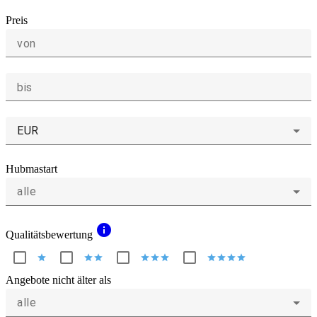
Preis
von
bis
EUR
Hubmastart
alle
info
Qualitätsbewertung
star
star
star
star
star
star
star
star
star
star
Angebote nicht älter als
alle