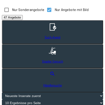
Nur Sonderangebote
Nur Angebote mit Bild
47 Angebote
Such-Agent
Stapler Gesuch
search
Händlersuche