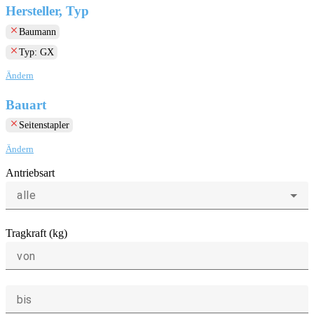
Hersteller, Typ
clear
Baumann
clear
Typ: GX
Ändern
Bauart
clear
Seitenstapler
Ändern
Antriebsart
alle
Tragkraft (kg)
von
bis