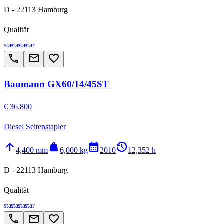
D - 22113 Hamburg
Qualität
star
star
star
star
call
email
favorite_border
Baumann GX60/14/45ST
€ 36.800
Diesel Seitenstapler
arrow_upward
weight
calendar_month
history_2
4,400 mm
6,000 kg
2010
12,352 h
D - 22113 Hamburg
Qualität
star
star
star
star
call
email
favorite_border