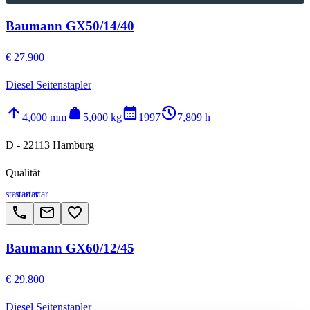
Baumann GX50/14/40
€ 27.900
Diesel Seitenstapler
arrow_upward
weight
calendar_month
history_2
4,000 mm
5,000 kg
1997
7,809 h
D - 22113 Hamburg
Qualität
star
star
star
star
call
email
favorite_border
Baumann GX60/12/45
€ 29.800
Diesel Seitenstapler