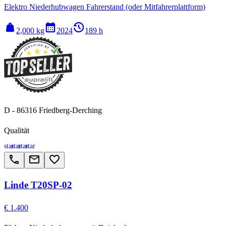
Elektro Niederhubwagen Fahrerstand (oder Mitfahrerplattform)
weight
calendar_month
history_2
2,000 kg
2024
189 h
D - 86316 Friedberg-Derching
Qualität
star
star
star
star
call
email
favorite_border
Linde T20SP-02
€ 1.400