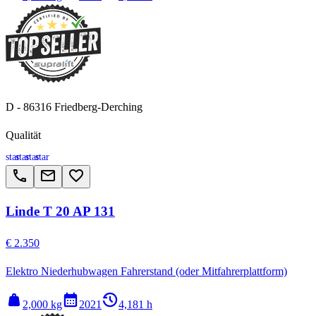
D - 86316 Friedberg-Derching
Qualität
star
star
star
star
call
email
favorite_border
Linde T 20 AP 131
€ 2.350
Elektro Niederhubwagen Fahrerstand (oder Mitfahrerplattform)
weight
calendar_month
history_2
2,000 kg
2021
4,181 h