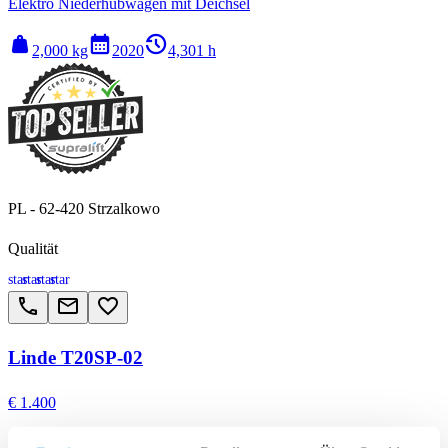
Elektro Niederhubwagen mit Deichsel
weight
calendar_month
history_2
2,000 kg
2020
4,301 h
PL - 62-420 Strzalkowo
Qualität
star
star
star
star
call
email
favorite_border
Linde T20SP-02
€ 1.400
Elektro Niederhubwagen mit Deichsel