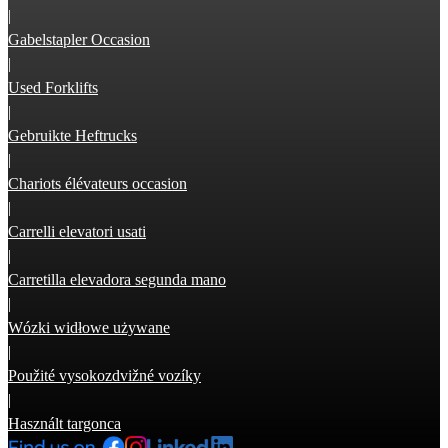
|
Gabelstapler Occasion
|
Used Forklifts
|
Gebruikte Heftrucks
|
Chariots élévateurs occasion
|
Carrelli elevatori usati
|
Carretilla elevadora segunda mano
|
Wózki widłowe używane
|
Použité vysokozdvižné vozíky
|
Használt targonca