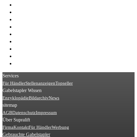
> Linde K
> Linde R11
> Linde H45
> Linde H40
> Linde L10
> Linde E15
> STILL EXU
> Hyster S
> Linde T18
Services
Für Händler
Stellenanzeigen
Topseller
Gabelstapler Wissen
Enzyklopädie
Bildarchiv
News
sitemap
AGB
Datenschutz
Impressum
Über Supralift
Firma
Kontakt
Für Händler
Werbung
Gebrauchte Gabelstapler