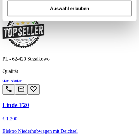
weight
calendar_month
history_2
Auswahl erlauben
2,000 kg
2018
7,523 h
PL - 62-420 Strzalkowo
Qualität
star
star
star
star
call
email
favorite_border
Linde T20
€ 1.200
Elektro Niederhubwagen mit Deichsel