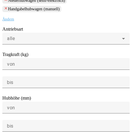
Niederhubwagen (semi-elektrisch)
clear
Handgabelhubwagen (manuell)
Ändern
Antriebsart
alle
Tragkraft (kg)
von
bis
Hubhöhe (mm)
von
bis