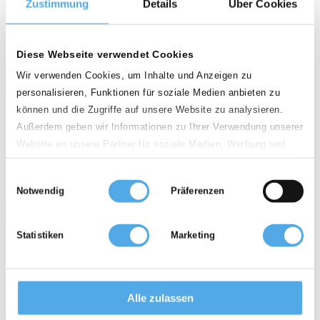
Zustimmung
Details
Über Cookies
weight
calendar_month
history_2
2,000 kg
2018
0 h
Diese Webseite verwendet Cookies
Wir verwenden Cookies, um Inhalte und Anzeigen zu
personalisieren, Funktionen für soziale Medien anbieten zu
können und die Zugriffe auf unsere Website zu analysieren.
Außerdem geben wir Informationen zu Ihrer Verwendung unserer
PL - 62-420 Strzalkowo
Website an unsere Partner für soziale Medien, Werbung und
Analysen weiter. Unsere Partner führen diese Informationen
Qualität
Einwilligungsauswahl
möglicherweise mit weiteren Daten zusammen, die Sie ihnen
Notwendig
Präferenzen
star
star
star
star
bereitgestellt haben oder die sie im Rahmen Ihrer Nutzung der
call
email
favorite_border
Dienste gesammelt haben.
Statistiken
Marketing
Linde T20SP-02
€ 1.400
Alle zulassen
Elektro Niederhubwagen mit Deichsel