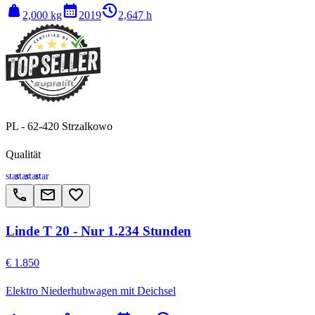
weight
calendar_month
history_2
2,000 kg
2019
2,647 h
PL - 62-420 Strzalkowo
Qualität
star
star
star
star
call
email
favorite_border
Linde T 20 - Nur 1.234 Stunden
€ 1.850
Elektro Niederhubwagen mit Deichsel