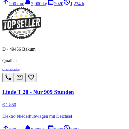
arrow_upward
weight
calendar_month
history_2
200 mm
2,000 kg
2020
1,234 h
D - 49456 Bakum
Qualität
star
star
star
star
call
email
favorite_border
Linde T 20 - Nur 909 Stunden
€ 1.850
Elektro Niederhubwagen mit Deichsel
arrow_upward
weight
calendar_month
history_2