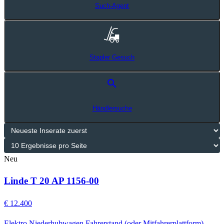
Such-Agent
Stapler Gesuch
search
Händlersuche
Neu
Linde T 20 AP 1156-00
€ 12.400
Elektro Niederhubwagen Fahrerstand (oder Mitfahrerplattform)