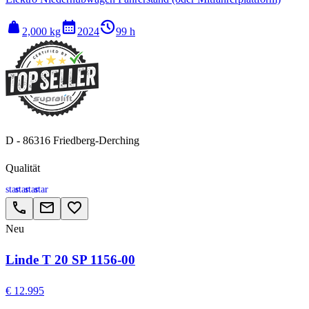
weight
calendar_month
history_2
2,000 kg
2024
99 h
D - 86316 Friedberg-Derching
Qualität
star
star
star
star
call
email
favorite_border
Neu
Linde T 20 SP 1156-00
€ 12.995