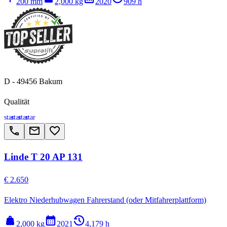
200 mm
2,000 kg
2020
909 h
D - 49456 Bakum
Qualität
star
star
star
star
call
email
favorite_border
Linde T 20 AP 131
€ 2.650
Elektro Niederhubwagen Fahrerstand (oder Mitfahrerplattform)
weight
calendar_month
history_2
2,000 kg
2021
4,179 h