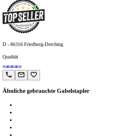
D - 86316 Friedberg-Derching
Qualität
star
star
star
star
call
email
favorite_border
Ähnliche gebrauchte Gabelstapler
> Linde V
> Linde E16
> Linde T20
> Linde E20
> Linde L14