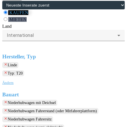
KAUFEN
MIETEN
Land
International
Hersteller, Typ
clear
Linde
clear
Typ: T20
Ändern
Bauart
clear
Niederhubwagen mit Deichsel
clear
Niederhubwagen Fahrerstand (oder Mitfahrerplattform)
clear
Niederhubwagen Fahrersitz
clear