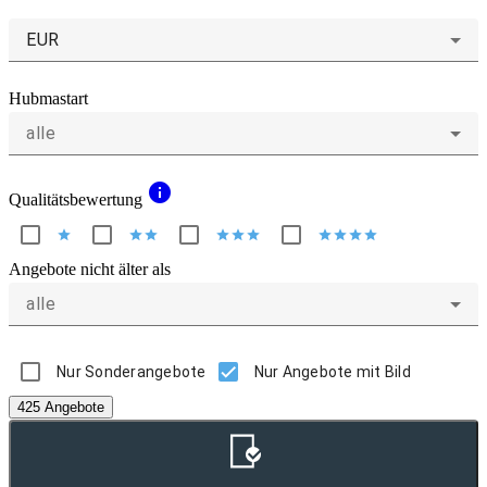
EUR
Hubmastart
alle
info
Qualitätsbewertung
star
star
star
star
star
star
star
star
star
star
Angebote nicht älter als
alle
Nur Sonderangebote
Nur Angebote mit Bild
425 Angebote