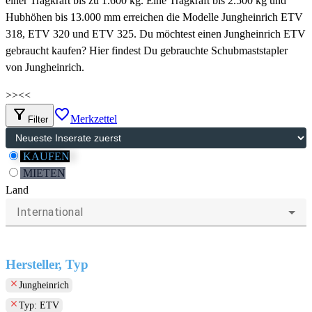
einer Tragkraft bis zu 1.600 kg. Eine Tragkraft bis 2.500 kg und
Hubhöhen bis 13.000 mm erreichen die Modelle Jungheinrich ETV
318, ETV 320 und ETV 325. Du möchtest einen Jungheinrich ETV
gebraucht kaufen? Hier findest Du gebrauchte Schubmaststapler
von Jungheinrich.
>>
<<
filter_alt
favorite_border
Merkzettel
Filter
KAUFEN
MIETEN
Land
International
Hersteller, Typ
clear
Jungheinrich
clear
Typ: ETV