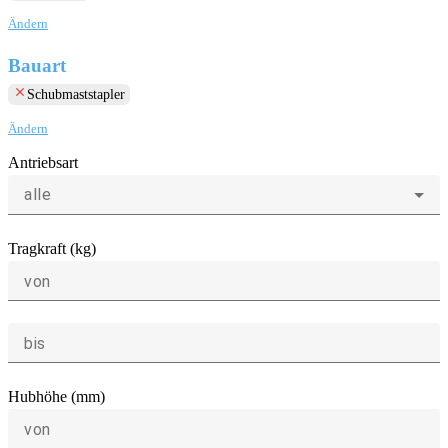
Ändern
Bauart
clear
Schubmaststapler
Ändern
Antriebsart
alle
Tragkraft (kg)
von
bis
Hubhöhe (mm)
von