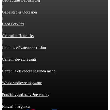
Gebrauchte Gabelstapler
|
Gabelstapler Occasion
|
Used Forklifts
|
Gebruikte Heftrucks
|
Chariots élévateurs occasion
|
Carrelli elevatori usati
|
Carretilla elevadora segunda mano
|
Wózki widłowe używane
|
Použité vysokozdvižné vozíky
|
Használt targonca