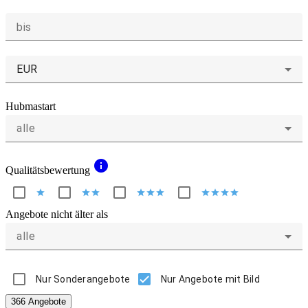
bis
EUR
Hubmastart
alle
info
Qualitätsbewertung
star
star
star
star
star
star
star
star
star
star
Angebote nicht älter als
alle
Nur Sonderangebote
Nur Angebote mit Bild
366 Angebote