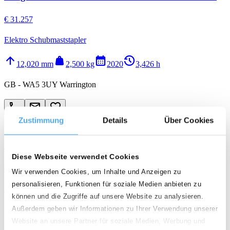
€ 31.257
Elektro Schubmaststapler
arrow_upward
weight
calendar_month
history_2
12,020 mm
2,500 kg
2020
3,426 h
GB - WA5 3UY Warrington
call
email
favorite_border
Zustimmung
Details
Über Cookies
Neu
Jungheinrich ETV 216 Li SP GNE 115-830 DZ
Diese Webseite verwendet Cookies
€ 16.425
Wir verwenden Cookies, um Inhalte und Anzeigen zu
personalisieren, Funktionen für soziale Medien anbieten zu
Elektro Schubmaststapler
können und die Zugriffe auf unsere Website zu analysieren.
arrow_upward
weight
calendar_month
history_2
Außerdem geben wir Informationen zu Ihrer Verwendung unserer
8,300 mm
1,600 kg
2020
3,464 h
Website an unsere Partner für soziale Medien, Werbung und