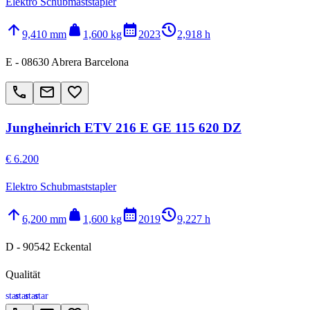
Elektro Schubmaststapler
arrow_upward
weight
calendar_month
history_2
9,410 mm
1,600 kg
2023
2,918 h
E - 08630 Abrera Barcelona
call
email
favorite_border
Jungheinrich ETV 216 E GE 115 620 DZ
€ 6.200
Elektro Schubmaststapler
arrow_upward
weight
calendar_month
history_2
6,200 mm
1,600 kg
2019
9,227 h
D - 90542 Eckental
Qualität
star
star
star
star