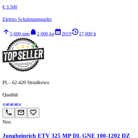
€ 3.500
Elektro Schubmaststapler
arrow_upward
weight
calendar_month
history_2
5,600 mm
2,000 kg
2019
17,000 h
PL - 62-420 Strzalkowo
Qualität
star
star
star
star
call
email
favorite_border
Neu
Jungheinrich ETV 325 MP DL GNE 100-1202 DZ