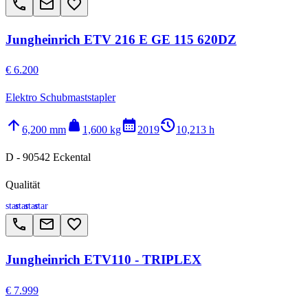
call
email
favorite_border
Jungheinrich ETV 216 E GE 115 620DZ
€ 6.200
Elektro Schubmaststapler
arrow_upward
weight
calendar_month
history_2
6,200 mm
1,600 kg
2019
10,213 h
D - 90542 Eckental
Qualität
star
star
star
star
call
email
favorite_border
Jungheinrich ETV110 - TRIPLEX
€ 7.999