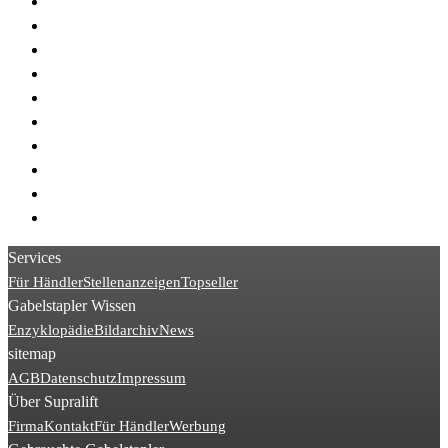
> STILL MX
> Linde R14
> Linde R16
> Linde R11
> Manitou MT
> Linde R20
> Linde R12
> Doosan B
> Linde R13
> Linde R10
Services
Für Händler
Stellenanzeigen
Topseller
Gabelstapler Wissen
Enzyklopädie
Bildarchiv
News
sitemap
AGB
Datenschutz
Impressum
Über Supralift
Firma
Kontakt
Für Händler
Werbung