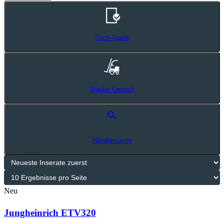
Such-Agent
Stapler Gesuch
search
Händlersuche
Neu
Jungheinrich ETV320