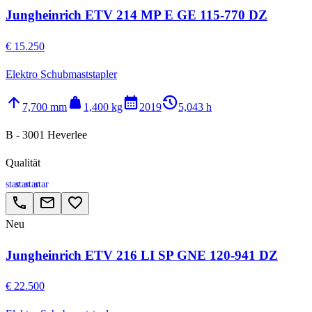
Jungheinrich ETV 214 MP E GE 115-770 DZ
€ 15.250
Elektro Schubmaststapler
arrow_upward
weight
calendar_month
history_2
7,700 mm
1,400 kg
2019
5,043 h
B - 3001 Heverlee
Qualität
star
star
star
star
call
email
favorite_border
Neu
Jungheinrich ETV 216 LI SP GNE 120-941 DZ
€ 22.500