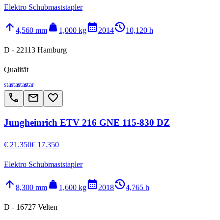
Elektro Schubmaststapler
arrow_upward
weight
calendar_month
history_2
4,560 mm
1,000 kg
2014
10,120 h
D - 22113 Hamburg
Qualität
star
star
star
star
call
email
favorite_border
Jungheinrich ETV 216 GNE 115-830 DZ
€ 21.350
€ 17.350
Elektro Schubmaststapler
arrow_upward
weight
calendar_month
history_2
8,300 mm
1,600 kg
2018
4,765 h
D - 16727 Velten