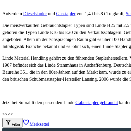
Außerdem
Dieselstapler
und
Gasstapler
von 1,4 t bis 8 t Tragkraft,
Sc
Die meistverkauften Gebrauchtstapler-Typen sind Linde H25 mit 2,5 t
gehören die Typen Linde E16 bis E20 zu den Verkaufsschlagern. Gebr
angeboten. Allein im deutschsprachigen Raum gibt es über 100 Händler
Intralogistik-Branche bekannt und es lohnt sich, einen Linde Stapler 
Linde Material Handling gehört zu den führenden Staplerherstellern. 
1907 befindet sich das Linde Stammhaus in Aschaffenburg, Deutschla
Baureihe 351, die in den 80er-Jahren auf den Markt kam, wurde zu ei
den britischen Schubmaststapler-Hersteller Lansing. 2006 wurde die
Jetzt bei Supralift den passenden Linde
Gabelstapler gebraucht
kaufe
>>
<<
filter_alt
favorite_border
Merkzettel
Filter