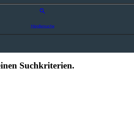
search
Händlersuche
inen Suchkriterien.