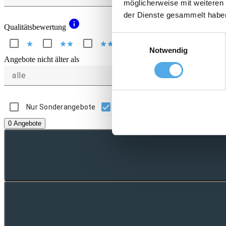
möglicherweise mit weiteren
der Dienste gesammelt habe
info
Qualitätsbewertung
Einwilligungsauswahl
star
star
star
star
star
star
star
star
star
star
Notwendig
Angebote nicht älter als
alle
Nur Sonderangebote
Nur Angebote mit Bild
0 Angebote