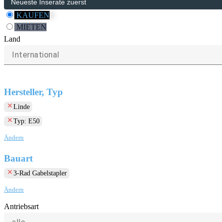
KAUFEN
MIETEN
Land
International
Hersteller, Typ
clear
Linde
clear
Typ: E50
Ändern
Bauart
clear
3-Rad Gabelstapler
Ändern
Antriebsart