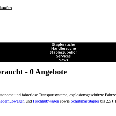
 kaufen
Staplersuche
Händlersuche
Staplerzubehör
Services
News
raucht - 0 Angebote
 autonome und fahrerlose Transportsysteme, explosionsgeschützte Fah
iederhubwagen
und
Hochhubwagen
sowie
Schubmaststapler
bis 2,5 t 