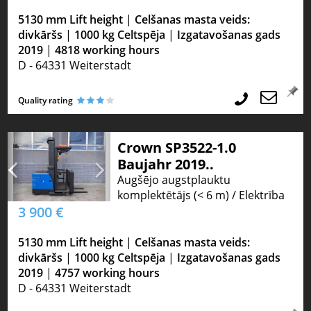
5130 mm Lift height
|
Celšanas masta veids:
divkāršs
|
1000 kg Celtspēja
|
Izgatavošanas gads
2019
|
4818 working hours
D - 64331 Weiterstadt
Quality rating
Crown SP3522-1.0
Baujahr 2019..
Augšējo augstplauktu
komplektētājs (< 6 m) / Elektrība
3 900 €
5130 mm Lift height
|
Celšanas masta veids:
divkāršs
|
1000 kg Celtspēja
|
Izgatavošanas gads
2019
|
4757 working hours
D - 64331 Weiterstadt