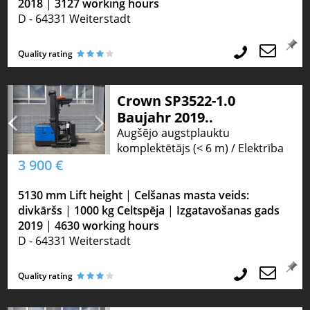
2018
|
3127 working hours
D - 64331 Weiterstadt
Quality rating
Crown SP3522-1.0
Baujahr 2019..
Augšējo augstplauktu
komplektētājs (< 6 m) / Elektrība
3 900 €
5130 mm Lift height
|
Celšanas masta veids:
divkāršs
|
1000 kg Celtspēja
|
Izgatavošanas gads
2019
|
4630 working hours
D - 64331 Weiterstadt
Quality rating