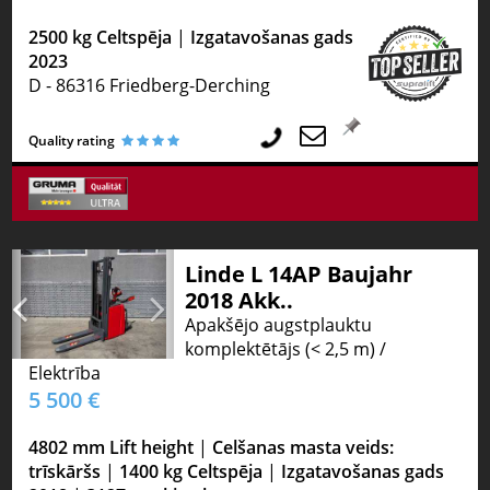
2500 kg Celtspēja
|
Izgatavošanas gads
2023
D - 86316 Friedberg-Derching
Quality rating
Linde L 14AP Baujahr
2018 Akk..
Apakšējo augstplauktu
komplektētājs (< 2,5 m) /
Elektrība
5 500 €
4802 mm Lift height
|
Celšanas masta veids:
trīskāršs
|
1400 kg Celtspēja
|
Izgatavošanas gads