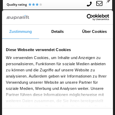
Quality rating
Crown SP3522-1.0
Baujahr 2019..
Zustimmung
Details
Über Cookies
Augšējo augstplauktu
komplektētājs (< 6 m) / Elektrība
3 900 €
Diese Webseite verwendet Cookies
5130 mm Lift height
|
Celšanas masta veids:
Wir verwenden Cookies, um Inhalte und Anzeigen zu
divkāršs
|
1000 kg Celtspēja
|
Izgatavošanas gads
personalisieren, Funktionen für soziale Medien anbieten
2019
|
4687 working hours
zu können und die Zugriffe auf unsere Website zu
D - 64331 Weiterstadt
analysieren. Außerdem geben wir Informationen zu Ihrer
Verwendung unserer Website an unsere Partner für
Quality rating
soziale Medien, Werbung und Analysen weiter. Unsere
Partner führen diese Informationen möglicherweise mit
weiteren Daten zusammen, die Sie ihnen bereitgestellt
Linde N 20 C
haben oder die sie im Rahmen Ihrer Nutzung der Dienste
Apakšējo augstplauktu
gesammelt haben.
Einwilligungsauswahl