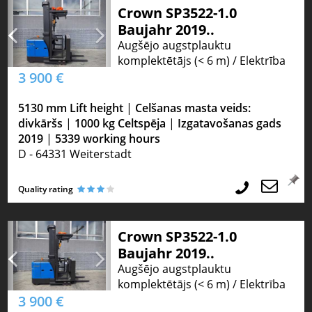
Crown SP3522-1.0
Baujahr 2019..
Augšējo augstplauktu
komplektētājs (< 6 m) / Elektrība
3 900 €
5130 mm Lift height
|
Celšanas masta veids:
divkāršs
|
1000 kg Celtspēja
|
Izgatavošanas gads
2019
|
5339 working hours
D - 64331 Weiterstadt
Quality rating
Crown SP3522-1.0
Baujahr 2019..
Augšējo augstplauktu
komplektētājs (< 6 m) / Elektrība
3 900 €