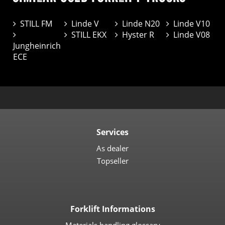
STILL FM
Linde V
Linde N20
Linde V10
STILL EKX
Hyster R
Linde V08
Jungheinrich
ECE
Services
As dealer
Topseller
Forklift Informations