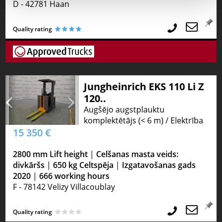
D - 42781 Haan
Quality rating
Jungheinrich EKS 110 Li Z
120..
Augšējo augstplauktu
komplektētājs (< 6 m) / Elektrība
15 350 €
2800 mm Lift height
|
Celšanas masta veids:
divkāršs
|
650 kg Celtspēja
|
Izgatavošanas gads
2020
|
666 working hours
F - 78142 Velizy Villacoublay
Quality rating