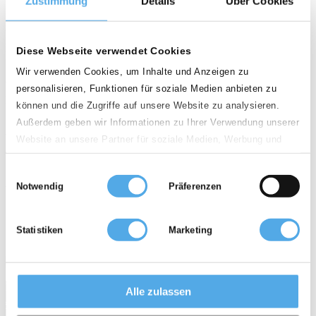
Zustimmung
Details
Über Cookies
Kraj
Diese Webseite verwendet Cookies
Polska
Wir verwenden Cookies, um Inhalte und Anzeigen zu
personalisieren, Funktionen für soziale Medien anbieten zu
Kod pocztowy
können und die Zugriffe auf unsere Website zu analysieren.
Außerdem geben wir Informationen zu Ihrer Verwendung unserer
Website an unsere Partner für soziale Medien, Werbung und
Odleglość
Analysen weiter. Unsere Partner führen diese Informationen
Einwilligungsauswahl
100km
möglicherweise mit weiteren Daten zusammen, die Sie ihnen
Notwendig
Präferenzen
bereitgestellt haben oder die sie im Rahmen Ihrer Nutzung der
Dienste gesammelt haben.
Używane wózki widłowe
Wózki widłowe na wynajem
Statistiken
Marketing
Wyposażenie
0 sprzedawców
Moje korzyści
Alle zulassen
Jako sprzedawca
Topseller
Wózki widłowe wiedza