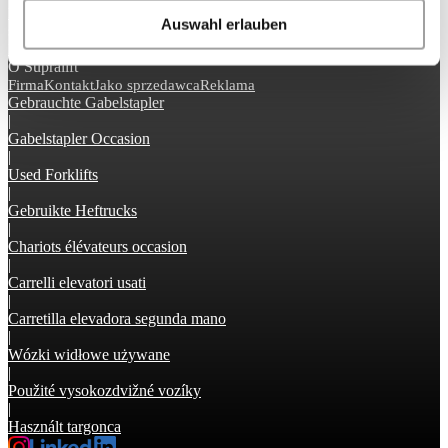
Encyklopedia
Archiwum zdjęć
News
Auswahl erlauben
sitemap
Postanowienia i warunki
Zasady zachowania poufności
Impressum
O Supralift
Firma
Kontakt
Jako sprzedawca
Reklama
Gebrauchte Gabelstapler
|
Gabelstapler Occasion
|
Used Forklifts
|
Gebruikte Heftrucks
|
Chariots élévateurs occasion
|
Carrelli elevatori usati
|
Carretilla elevadora segunda mano
|
Wózki widłowe używane
|
Použité vysokozdvižné vozíky
|
Használt targonca