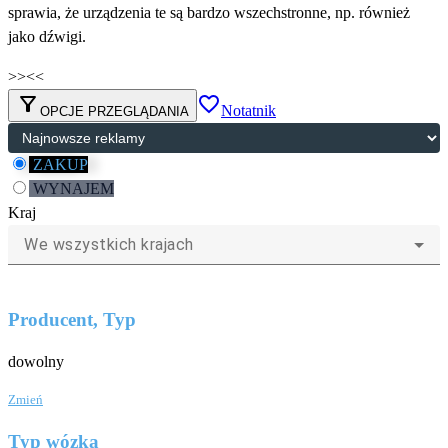
sprawia, że urządzenia te są bardzo wszechstronne, np. również
jako dźwigi.
>>
<<
filter_alt
favorite_border
Notatnik
OPCJE PRZEGLĄDANIA
ZAKUP
WYNAJEM
Kraj
We wszystkich krajach
Producent, Typ
dowolny
Zmień
Typ wózka