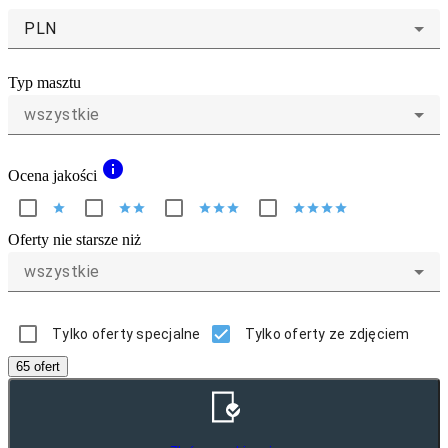
PLN
Typ masztu
wszystkie
info
Ocena jakości
star
star
star
star
star
star
star
star
star
star
Oferty nie starsze niż
wszystkie
Tylko oferty specjalne
Tylko oferty ze zdjęciem
65 ofert