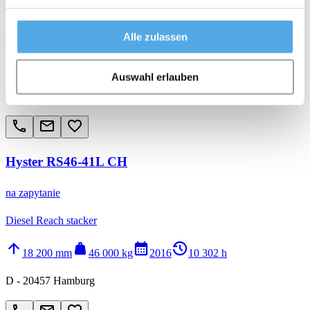
na zapytanie
Diesel Reach stacker
Alle zulassen
arrow_upward
weight
calendar_month
history_2
15 300 mm
45 000 kg
2012
26 534 h
Auswahl erlauben
D - 20457 Hamburg
call
email
favorite_border
Hyster RS46-41L CH
na zapytanie
Diesel Reach stacker
arrow_upward
weight
calendar_month
history_2
18 200 mm
46 000 kg
2016
10 302 h
D - 20457 Hamburg