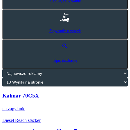
Zleć wyszukiwanie
Zapytanie o wózek
search
Spis dealerów
Kalmar 70C5X
na zapytanie
Diesel Reach stacker