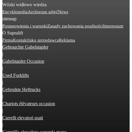
Wózki widłowe wiedza
Encyklopedia
Archiwum zdjęć
News
sitemap
Postanowienia i warunki
Zasady zachowania poufności
Impressum
O Supralift
Firma
Kontakt
Jako sprzedawca
Reklama
Gebrauchte Gabelstapler
|
Gabelstapler Occasion
|
Used Forklifts
|
Gebruikte Heftrucks
|
Chariots élévateurs occasion
|
Carrelli elevatori usati
|
Carretilla elevadora segunda mano