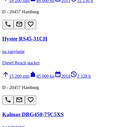
18 200 mm
46 000 kg
2015
12 250 h
D - 20457 Hamburg
call
email
favorite_border
Hyster RS45-31CH
na zapytanie
Diesel Reach stacker
arrow_upward
weight
calendar_month
history_2
15 200 mm
45 000 kg
2018
2 328 h
D - 20457 Hamburg
call
email
favorite_border
Kalmar DRG450-75C5XS
na zapytanie