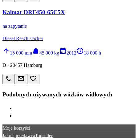
Kalmar DRF450-65C5X
na zapytanie
Diesel Reach stacker
arrow_upward
weight
calendar_month
history_2
15 000 mm
45 000 kg
2012
18 000 h
D - 20457 Hamburg
call
email
favorite_border
Podobnych używanych wózków widłowych
> Hyster L
> Manitou MSI
Moje korzyści
Jako sprzedawca
Topseller