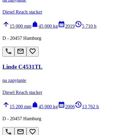
Diesel Reach stacker
arrow_upward
weight
calendar_month
history_2
15 000 mm
45 000 kg
2019
5 710 h
D - 20457 Hamburg
call
email
favorite_border
Linde C4531TL
na zapytanie
Diesel Reach stacker
arrow_upward
weight
calendar_month
history_2
15 200 mm
45 000 kg
2006
13 762 h
D - 20457 Hamburg
call
email
favorite_border