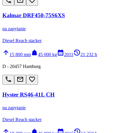
call
email
favorite_border
Kalmar DRF450-75S6XS
na zapytanie
Diesel Reach stacker
arrow_upward
weight
calendar_month
history_2
15 800 mm
45 000 kg
2011
21 232 h
D - 20457 Hamburg
call
email
favorite_border
Hyster RS46-41L CH
na zapytanie
Diesel Reach stacker
arrow_upward
weight
calendar_month
history_2