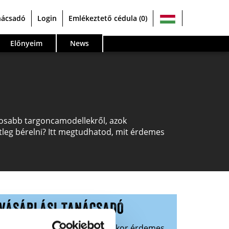
nácsadó
Login
Emlékeztető cédula
(0)
Előnyeim
News
ntosabb targoncamodellekről, azok
setleg bérelni? Itt megtudhatod, mit érdemes
VÁSÁRLÁSI TANÁCSADÓ
i egy targonca vásárlásakor? Mikor érdemes