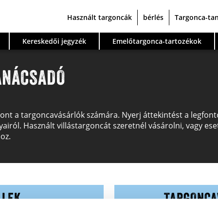
Használt targoncák
bérlés
Targonca-ta
Kereskedői jegyzék
Emelőtargonca-tartozékok
ANÁCSADÓ
pont a targoncavásárlók számára. Nyerj áttekintést a legfo
nyairól. Használt villástargoncát szeretnél vásárolni, vagy e
oz.
LLEK
TARGONCA
oncamodellekről, azok
Mit kell figyelembe venn