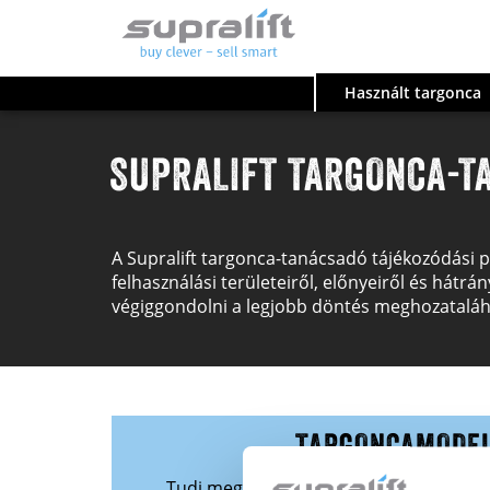
Használt targonca
SUPRALIFT TARGONCA-T
A Supralift targonca-tanácsadó tájékozódási 
felhasználási területeiről, előnyeiről és hátrá
végiggondolni a legjobb döntés meghozataláh
TARGONCAMODE
Tudj meg mindent a legfontosabb targ