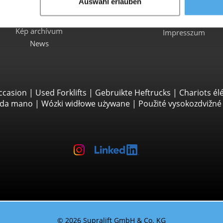
ismeretek
Auswahl erlauben
Ált. üzl. Felt.
Enciklopédia
Adatvédelem
Kép archívum
Impresszum
News
ccasion
|
Used Forklifts
|
Gebruikte Heftrucks
|
Chariots él
unda mano
|
Wózki widłowe używane
|
Použité vysokozdvižné 
© 2026 Supralift GmbH & Co. KG