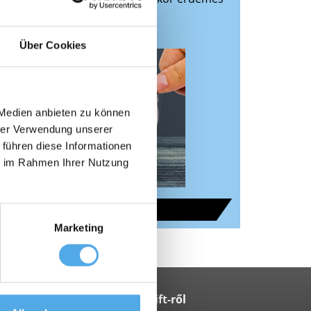
ni, bérelni vagy lízingelni?
Über Cookies
 Medien anbieten zu können
hrer Verwendung unserer
 führen diese Informationen
ie im Rahmen Ihrer Nutzung
Az áttekintéshez
Marketing
A Supralift-ről