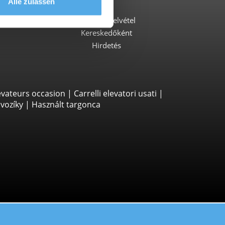
Alle zulassen
Cég
Kapcsolatfelvétel
Kereskedőként
Hirdetés
évateurs occasion
|
Carrelli elevatori usati
|
vozíky
|
Használt targonca