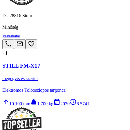
D - 28816 Stuhr
Minőség
star
star
star
star
call
email
favorite_border
Új
STILL FM-X17
megegyezés szerint
Elektromos Tolóoszlopos targonca
arrow_upward
weight
calendar_month
history_2
10 100 mm
1 700 kg
2020
8 574 h