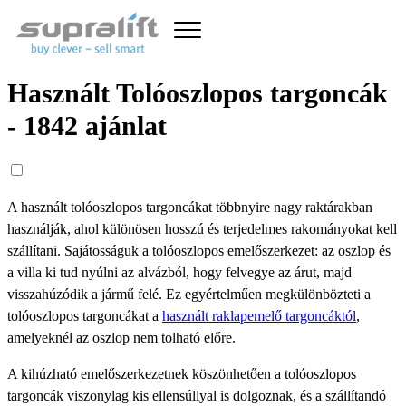
Használt Tolóoszlopos targoncák
- 1842 ajánlat
A használt tolóoszlopos targoncákat többnyire nagy raktárakban
használják, ahol különösen hosszú és terjedelmes rakományokat kell
szállítani. Sajátosságuk a tolóoszlopos emelőszerkezet: az oszlop és
a villa ki tud nyúlni az alvázból, hogy felvegye az árut, majd
visszahúzódik a jármű felé. Ez egyértelműen megkülönbözteti a
tolóoszlopos targoncákat a
használt raklapemelő targoncáktól
,
amelyeknél az oszlop nem tolható előre.
A kihúzható emelőszerkezetnek köszönhetően a tolóoszlopos
targoncák viszonylag kis ellensúllyal is dolgoznak, és a szállítandó