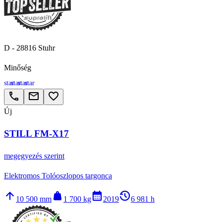
D - 28816 Stuhr
Minőség
star
star
star
star
call
email
favorite_border
Új
STILL FM-X17
megegyezés szerint
Elektromos Tolóoszlopos targonca
arrow_upward
weight
calendar_month
history_2
10 500 mm
1 700 kg
2019
6 981 h