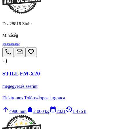
D - 28816 Stuhr
Minőség
star
star
star
star
call
email
favorite_border
Új
STILL FM-X20
megegyezés szerint
Elektromos Tolóoszlopos targonca
arrow_upward
weight
calendar_month
history_2
4980 mm
2 000 kg
2021
1 476 h