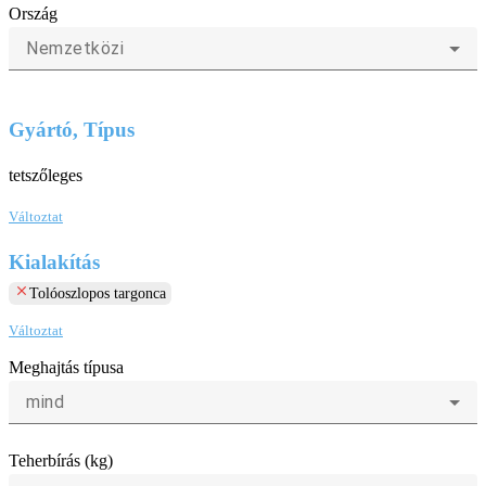
Ország
Nemzetközi
Gyártó, Típus
tetszőleges
Változtat
Kialakítás
clear
Tolóoszlopos targonca
Változtat
Meghajtás típusa
mind
Teherbírás (kg)