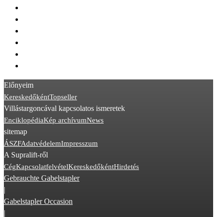
> Linde R20
> Linde R12
> Doosan B
> Linde R13
> Linde R10
> Jungheinrich EKX
Előnyeim
Kereskedőként
Topseller
Villástargoncával kapcsolatos ismeretek
Enciklopédia
Kép archívum
News
sitemap
ÁSZF
Adatvédelem
Impresszum
A Supralift-ről
Cég
Kapcsolatfelvétel
Kereskedőként
Hirdetés
Gebrauchte Gabelstapler
|
Gabelstapler Occasion
|