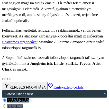
árut nagyon magasra tudják emelni. Tíz méter feletti emelési
magasságok is elérhetők. A vezető gyakran a menetirányra
merőlegesen ül, ami keskeny folyosókon és hosszú, terjedelmes
áruknál optimális.
Felhasználási területük rendszerint a raktárcsarnok, vagyis beltéri
környezet. Az alacsony károsanyag-kibocsátás miatt itt elsősorban
elektromos targoncákat
használnak. Léteznek azonban dízelhajtású
tolóoszlopos targoncák is.
A Supraliftnél számos használt tolóoszlopos targoncát találsz olyan
gyártóktól, mint a
Jungheinrich
,
Linde
,
STILL
,
Toyota
,
Atlet
,
Clark
és mások.
>>
<<
filter_alt
favorite_border
Emlékeztető cédula
KERESÉS FINOMÍTÁSA
VÁSÁRLÁS
BÉRLÉS