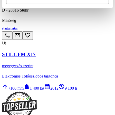
D - 28816 Stuhr
Minőség
star
star
star
star
call
email
favorite_border
Új
STILL FM-X17
megegyezés szerint
Elektromos Tolóoszlopos targonca
arrow_upward
weight
calendar_month
history_2
7100 mm
1 400 kg
2012
9 100 h