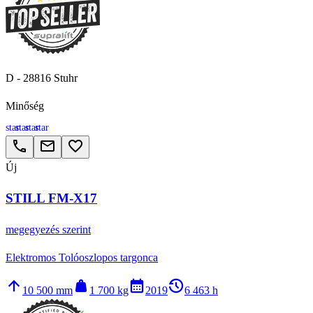
D - 28816 Stuhr
Minőség
star
star
star
star
call
email
favorite_border
Új
STILL FM-X17
megegyezés szerint
Elektromos Tolóoszlopos targonca
arrow_upward
weight
calendar_month
history_2
10 500 mm
1 700 kg
2019
6 463 h