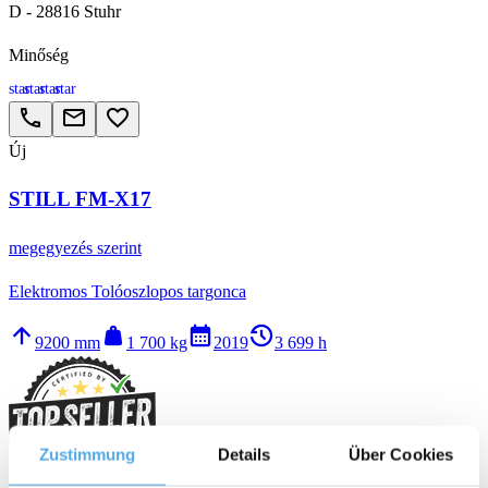
D - 28816 Stuhr
Minőség
star
star
star
star
call
email
favorite_border
Új
STILL FM-X17
megegyezés szerint
Elektromos Tolóoszlopos targonca
arrow_upward
weight
calendar_month
history_2
9200 mm
1 700 kg
2019
3 699 h
Zustimmung
Details
Über Cookies