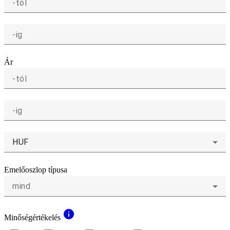
-tól
-ig
Ár
-tól
-ig
HUF
Emelőoszlop típusa
mind
info
Minőségértékelés