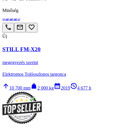
Minőség
star
star
star
star
call
email
favorite_border
Új
STILL FM-X20
megegyezés szerint
Elektromos Tolóoszlopos targonca
arrow_upward
weight
calendar_month
history_2
10 700 mm
2 000 kg
2019
4 677 h