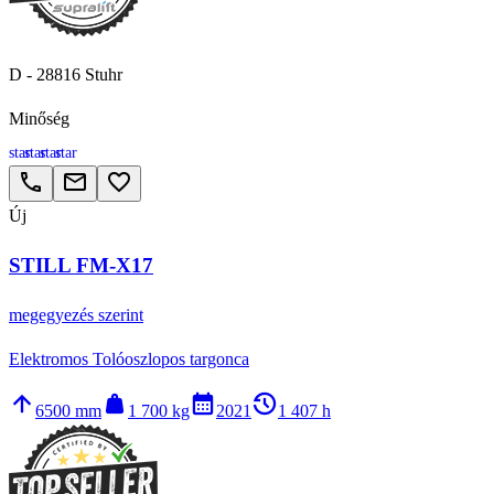
D - 28816 Stuhr
Minőség
star
star
star
star
call
email
favorite_border
Új
STILL FM-X17
megegyezés szerint
Elektromos Tolóoszlopos targonca
arrow_upward
weight
calendar_month
history_2
6500 mm
1 700 kg
2021
1 407 h