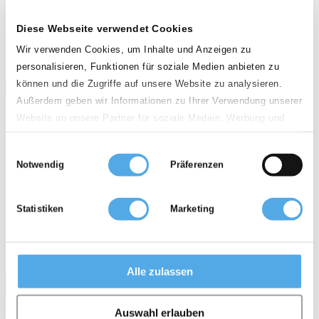
D - 28816 Stuhr
Diese Webseite verwendet Cookies
Minőség
Wir verwenden Cookies, um Inhalte und Anzeigen zu
personalisieren, Funktionen für soziale Medien anbieten zu
star
star
star
star
können und die Zugriffe auf unsere Website zu analysieren.
call
email
favorite_border
Außerdem geben wir Informationen zu Ihrer Verwendung unserer
Új
Website an unsere Partner für soziale Medien, Werbung und
Analysen weiter. Unsere Partner führen diese Informationen
STILL FM-X17
Einwilligungsauswahl
möglicherweise mit weiteren Daten zusammen, die Sie ihnen
Notwendig
Präferenzen
bereitgestellt haben oder die sie im Rahmen Ihrer Nutzung der
megegyezés szerint
Dienste gesammelt haben.
Elektromos Tolóoszlopos targonca
Statistiken
Marketing
arrow_upward
weight
calendar_month
history_2
7700 mm
1 700 kg
2019
1 228 h
Alle zulassen
Auswahl erlauben