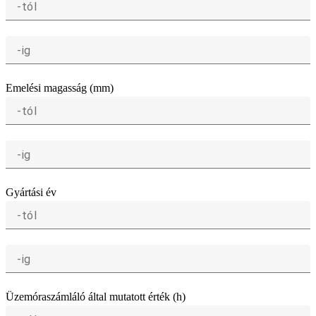
-tól
-ig
Emelési magasság (mm)
-tól
-ig
Gyártási év
-tól
-ig
Üzemóraszámláló által mutatott érték (h)