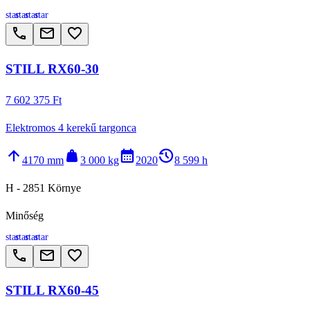
star
star
star
star
call
email
favorite_border
STILL RX60-30
7 602 375 Ft
Elektromos 4 kerekű targonca
arrow_upward
weight
calendar_month
history_2
4170 mm
3 000 kg
2020
8 599 h
H - 2851 Környe
Minőség
star
star
star
star
call
email
favorite_border
STILL RX60-45