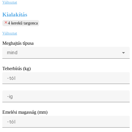
Változtat
Kialakítás
clear
4 kerekű targonca
Változtat
Meghajtás típusa
mind
Teherbírás (kg)
-tól
-ig
Emelési magasság (mm)
-tól