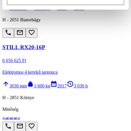
arrow_upward
weight
calendar_month
history_2
4500 mm
4 000 kg
2023
640 h
H - 2051 Biatorbágy
call
email
favorite_border
STILL RX20-16P
6 656 625 Ft
Elektromos 4 kerekű targonca
arrow_upward
weight
calendar_month
history_2
3030 mm
1 600 kg
2017
3 030 h
H - 2851 Környe
Minőség
star
star
star
star
call
email
favorite_border