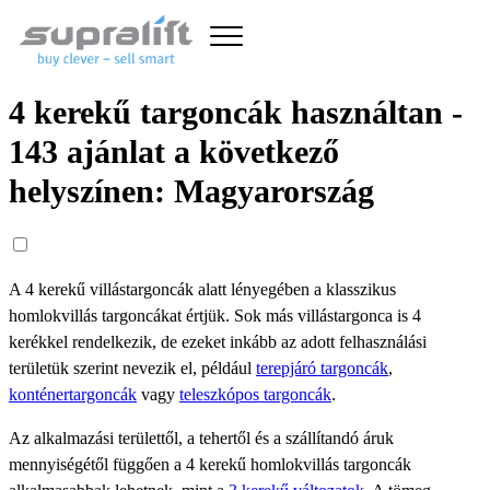
4 kerekű targoncák használtan -
143 ajánlat a következő
helyszínen: Magyarország
A 4 kerekű villástargoncák alatt lényegében a klasszikus
homlokvillás targoncákat értjük. Sok más villástargonca is 4
kerékkel rendelkezik, de ezeket inkább az adott felhasználási
területük szerint nevezik el, például
terepjáró targoncák
,
konténertargoncák
vagy
teleszkópos targoncák
.
Az alkalmazási területtől, a tehertől és a szállítandó áruk
mennyiségétől függően a 4 kerekű homlokvillás targoncák