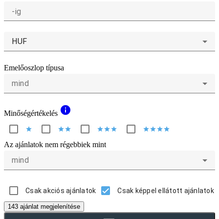
-ig
HUF
Emelőoszlop típusa
mind
info
Minőségértékelés
star
star
star
star
star
star
star
star
star
star
Az ajánlatok nem régebbiek mint
mind
Csak akciós ajánlatok
Csak képpel ellátott ajánlatok
143 ajánlat megjelenítése