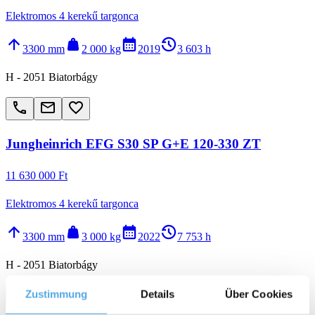
Elektromos 4 kerekű targonca
arrow_upward
weight
calendar_month
history_2
3300 mm
2 000 kg
2019
3 603 h
H - 2051 Biatorbágy
call
email
favorite_border
Jungheinrich EFG S30 SP G+E 120-330 ZT
11 630 000 Ft
Elektromos 4 kerekű targonca
arrow_upward
weight
calendar_month
history_2
3300 mm
3 000 kg
2022
7 753 h
H - 2051 Biatorbágy
call
email
favorite_border
Zustimmung
Details
Über Cookies