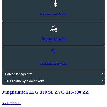
Keresési megbízás
Targoncaigénylés
search
Kereskedöi jegyzék
Jungheinrich EFG 320 SP ZVG 115-330 ZZ
3 710 000 Ft