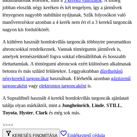
alkalmasabbak lehetnek, mint a
3 kerekű változatok
. A tömeg
jobban eloszlik négy keréken és két tengelyen, így a járművek
lényegesen nagyobb stabilitást nyújtanak. Szűk folyosókon való
manőverezéskor azonban a 4 kerék nem éri el a 3 kerekű targoncák
nagyon kis fordulókörét.
A kültéren használt homlokvillás targoncák többnyire pneumatikus
abroncsokkal rendelkeznek. Vannak tömörgumis járművek is,
amelyek természetüknél fogva sokkal ellenállóbbak és hosszabb
élettartamúak. A tömörgumi abroncsok ezért különösen alkalmasak
betonra és más szilárd felületekre. Leggyakrabban
dízelhajtású
négykerekű targoncákat
használnak. Elérhetők azonban
gázüzemű
targoncaként
vagy
elektromos targoncaként
is.
A Supraliftnél használt 4 kerekű homlokvillás targoncák ajánlatait
találja olyan márkáktól, mint a
Jungheinrich
,
Linde
,
STILL
,
Toyota
,
Hyster
,
Clark
és még sok más.
>>
<<
filter_alt
favorite_border
Emlékeztető cédula
KERESÉS FINOMÍTÁSA