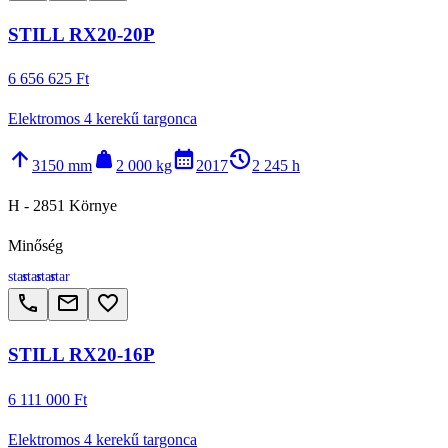
STILL RX20-20P
6 656 625 Ft
Elektromos 4 kerekű targonca
arrow_upward
weight
calendar_month
history_2
3150 mm
2 000 kg
2017
2 245 h
H - 2851 Környe
Minőség
star
star
star
star
call
email
favorite_border
STILL RX20-16P
6 111 000 Ft
Elektromos 4 kerekű targonca