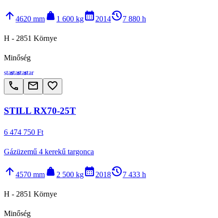
arrow_upward
weight
calendar_month
history_2
4620 mm
1 600 kg
2014
7 880 h
H - 2851 Környe
Minőség
star
star
star
star
call
email
favorite_border
STILL RX70-25T
6 474 750 Ft
Gázüzemű 4 kerekű targonca
arrow_upward
weight
calendar_month
history_2
4570 mm
2 500 kg
2018
7 433 h
H - 2851 Környe
Minőség