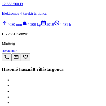
12 658 500 Ft
Elektromos 4 kerekű targonca
arrow_upward
weight
calendar_month
history_2
4080 mm
4 500 kg
2019
4 481 h
H - 2851 Környe
Minőség
star
star
star
star
call
email
favorite_border
Hasonló használt villástargonca
> STILL RX20
> STILL RX60
> Jungheinrich EFG
> Linde E16
> STILL AT