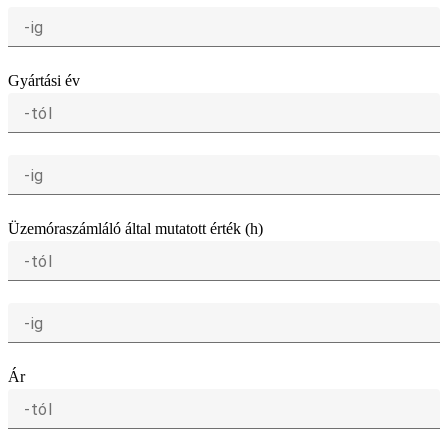
-ig
Gyártási év
-tól
-ig
Üzemóraszámláló által mutatott érték (h)
-tól
-ig
Ár
-tól