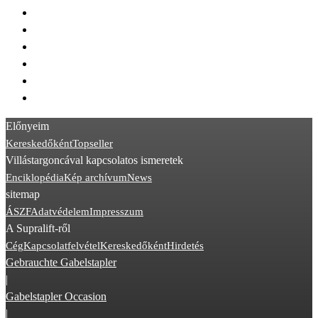
> Toyota FBM
> STILL RX50
> Hyster J
> Linde H45
> Toyota 8FBE
> Kalmar DCG
Előnyeim
Kereskedőként
Topseller
Villástargoncával kapcsolatos ismeretek
Enciklopédia
Kép archívum
News
sitemap
ÁSZF
Adatvédelem
Impresszum
A Supralift-ről
Cég
Kapcsolatfelvétel
Kereskedőként
Hirdetés
Gebrauchte Gabelstapler
|
Gabelstapler Occasion
|