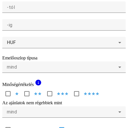
-tól
-ig
HUF
Emelőoszlop típusa
mind
info
Minőségértékelés
star
star
star
star
star
star
star
star
star
star
Az ajánlatok nem régebbiek mint
mind