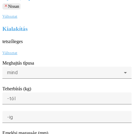
clear
Nissan
Változtat
Kialakítás
tetszőleges
Változtat
Meghajtás típusa
mind
Teherbírás (kg)
-tól
-ig
Emelési magasság (mm)