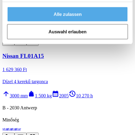
PL - 62-420 Strzalkowo
Alle zulassen
Minőség
Auswahl erlauben
star
star
star
star
call
email
favorite_border
Nissan FL01A15
1 629 360 Ft
Dízel 4 kerekű targonca
arrow_upward
weight
calendar_month
history_2
3000 mm
1 500 kg
2005
10 270 h
B - 2030 Antwerp
Minőség
star
star
star
star