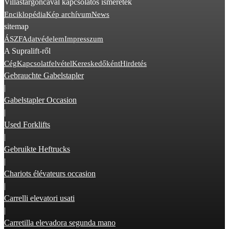
Villástargoncával kapcsolatos ismeretek
Enciklopédia
Kép archívum
News
sitemap
ÁSZF
Adatvédelem
Impresszum
A Supralift-ről
Cég
Kapcsolatfelvétel
Kereskedőként
Hirdetés
Gebrauchte Gabelstapler
|
Gabelstapler Occasion
|
Used Forklifts
|
Gebruikte Heftrucks
|
Chariots élévateurs occasion
|
Carrelli elevatori usati
|
Carretilla elevadora segunda mano