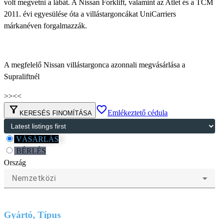
volt megvetni a lábát. A Nissan Forklift, valamint az Atlet és a TCM
2011. évi egyesülése óta a villástargoncákat UniCarriers
márkanéven forgalmazzák.
A megfelelő Nissan villástargonca azonnali megvásárlása a
Supraliftnél
>>
<<
filter_alt
favorite_border
Emlékeztető cédula
KERESÉS FINOMÍTÁSA
VÁSÁRLÁS
BÉRLÉS
Ország
Nemzetközi
Gyártó, Típus