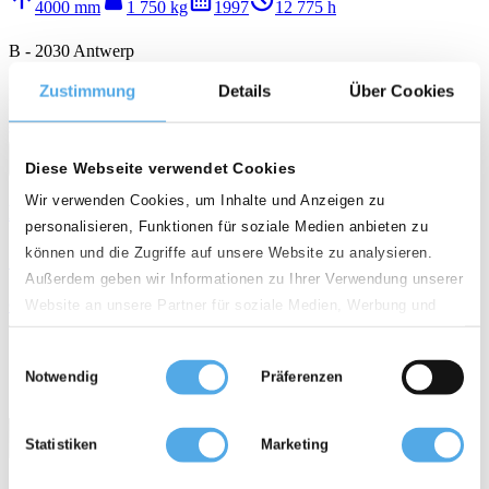
4000 mm
1 750 kg
1997
12 775 h
B - 2030 Antwerp
Zustimmung
Details
Über Cookies
Minőség
star
star
star
star
call
email
favorite_border
Diese Webseite verwendet Cookies
Wir verwenden Cookies, um Inhalte und Anzeigen zu
Nissan PJ01A15U
personalisieren, Funktionen für soziale Medien anbieten zu
können und die Zugriffe auf unsere Website zu analysieren.
1 629 360 Ft
Außerdem geben wir Informationen zu Ihrer Verwendung unserer
Gázüzemű 4 kerekű targonca
Website an unsere Partner für soziale Medien, Werbung und
Analysen weiter. Unsere Partner führen diese Informationen
arrow_upward
weight
calendar_month
history_2
Einwilligungsauswahl
4500 mm
1 500 kg
1992
2 758 h
möglicherweise mit weiteren Daten zusammen, die Sie ihnen
Notwendig
Präferenzen
bereitgestellt haben oder die sie im Rahmen Ihrer Nutzung der
Dienste gesammelt haben.
Statistiken
Marketing