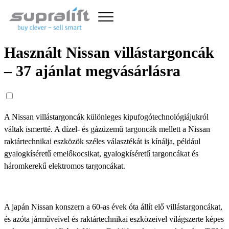
Használt Nissan villástargoncák
– 37 ajánlat megvásárlásra
A Nissan villástargoncák különleges kipufogótechnológiájukról
váltak ismertté. A dízel- és gázüzemű targoncák mellett a Nissan
raktártechnikai eszközök széles választékát is kínálja, például
gyalogkíséretű emelőkocsikat, gyalogkíséretű targoncákat és
háromkerekű elektromos targoncákat.
A japán Nissan konszern a 60-as évek óta állít elő villástargoncákat,
és azóta járműveivel és raktártechnikai eszközeivel világszerte képes