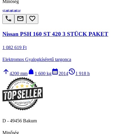
Minőség
star
star
star
star
call
email
favorite_border
Nissan PSH 160 ST 420 3 STÜCK PAKET
1 082 619 Ft
Elektromos Gyalogkíséretű targonca
arrow_upward
weight
calendar_month
history_2
4200 mm
1 600 kg
2014
1 918 h
D - 49456 Bakum
Minőség