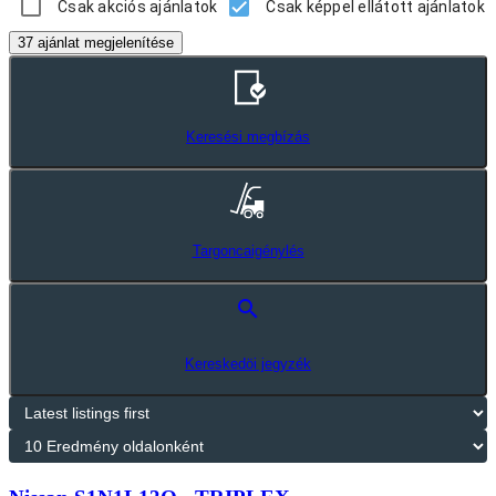
Csak akciós ajánlatok
Csak képpel ellátott ajánlatok
37 ajánlat megjelenítése
Keresési megbízás
Targoncaigénylés
search
Kereskedöi jegyzék