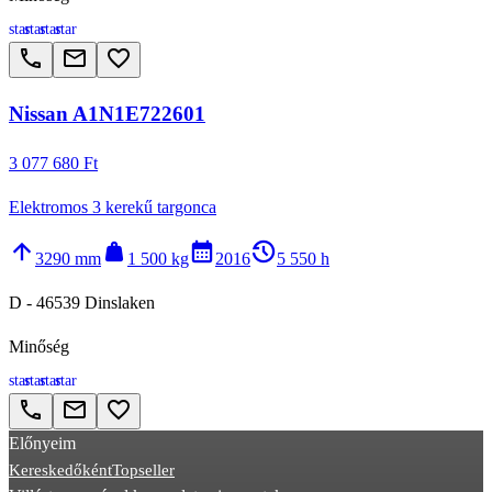
star
star
star
star
call
email
favorite_border
Nissan A1N1E722601
3 077 680 Ft
Elektromos 3 kerekű targonca
arrow_upward
weight
calendar_month
history_2
3290 mm
1 500 kg
2016
5 550 h
D - 46539 Dinslaken
Minőség
star
star
star
star
call
email
favorite_border
Előnyeim
Kereskedőként
Topseller