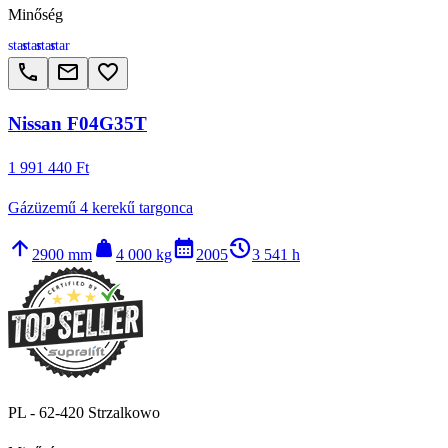
Minőség
star
star
star
star
call
email
favorite_border
Nissan F04G35T
1 991 440 Ft
Gázüzemű 4 kerekű targonca
arrow_upward
weight
calendar_month
history_2
2900 mm
4 000 kg
2005
3 541 h
PL - 62-420 Strzalkowo