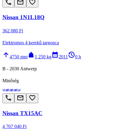
call
email
favorite_border
Nissan 1N1L18Q
362 080 Ft
Elektromos 4 kerekű targonca
arrow_upward
weight
calendar_month
history_2
4750 mm
1 250 kg
2011
0 h
B - 2030 Antwerp
Minőség
star
star
star
star
call
email
favorite_border
Nissan TX15AC
4 707 040 Ft