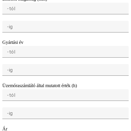
-tól
-ig
Gyártási év
-tól
-ig
Üzemóraszámláló által mutatott érték (h)
-tól
-ig
Ár