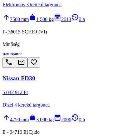
Elektromos 3 kerekű targonca
arrow_upward
weight
calendar_month
history_2
7500 mm
1 500 kg
2013
0 h
I - 36015 SCHIO (VI)
Minőség
star
star
star
star
call
email
favorite_border
Nissan FD30
5 032 912 Ft
Dízel 4 kerekű targonca
arrow_upward
weight
calendar_month
history_2
4750 mm
3 000 kg
2006
0 h
E - 04710 El Ejido