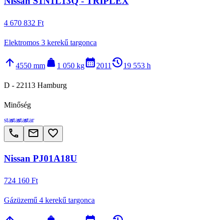
Nissan S1N1L13Q - TRIPLEX
4 670 832 Ft
Elektromos 3 kerekű targonca
arrow_upward
weight
calendar_month
history_2
4550 mm
1 050 kg
2011
19 553 h
D - 22113 Hamburg
Minőség
star
star
star
star
call
email
favorite_border
Nissan PJ01A18U
724 160 Ft
Gázüzemű 4 kerekű targonca
arrow_upward
weight
calendar_month
history_2