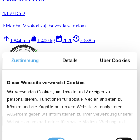
4.150 RSD
Električni Visokodizajuća vozila sa rudom
arrow_upward
weight
calendar_month
history_2
1.844 mm
1.400 kg
2020
2.688 h
Zustimmung
Details
Über Cookies
Diese Webseite verwendet Cookies
D - 86316 Friedberg-Derching
Wir verwenden Cookies, um Inhalte und Anzeigen zu
personalisieren, Funktionen für soziale Medien anbieten zu
Kvaliteta
können und die Zugriffe auf unsere Website zu analysieren.
star
star
star
star
Außerdem geben wir Informationen zu Ihrer Verwendung unserer
call
email
favorite_border
Website an unsere Partner für soziale Medien, Werbung und
Analysen weiter. Unsere Partner führen diese Informationen
Ново
Einwilligungsauswahl
möglicherweise mit weiteren Daten zusammen, die Sie ihnen