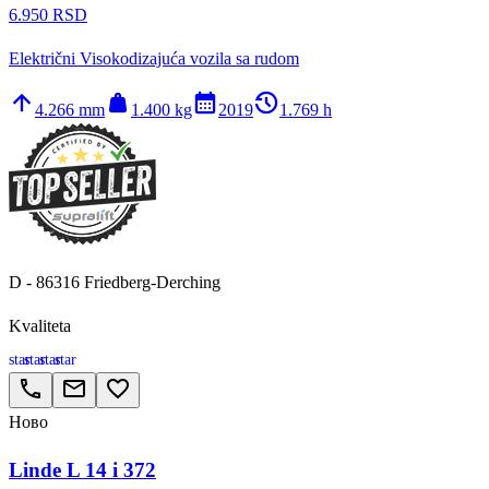
6.950 RSD
Električni Visokodizajuća vozila sa rudom
arrow_upward
weight
calendar_month
history_2
4.266 mm
1.400 kg
2019
1.769 h
D - 86316 Friedberg-Derching
Kvaliteta
star
star
star
star
call
email
favorite_border
Ново
Linde L 14 i 372