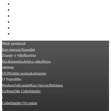
> BT SWE
> STILL EXD
> STILL EGV
> Crown ES
> Linde D08
> BT SPE
Moje prednosti
Kao trgovac
Topseller
Znanje o viljuškarima
Enciklopedija
Arhiva slika
News
sitemap
OUP
Zaštita podataka
Imprint
O Supraliftu
Preduzeće
Kontakt
Kao trgovac
Reklama
Gebrauchte Gabelstapler
|
Gabelstapler Occasion
|