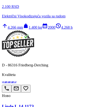
2.100 RSD
Električni Visokodizajuća vozila sa rudom
arrow_upward
weight
calendar_month
history_2
4.266 mm
1.400 kg
2000
4.268 h
D - 86316 Friedberg-Derching
Kvaliteta
star
star
star
star
call
email
favorite_border
Ново
Linde L 14 1173