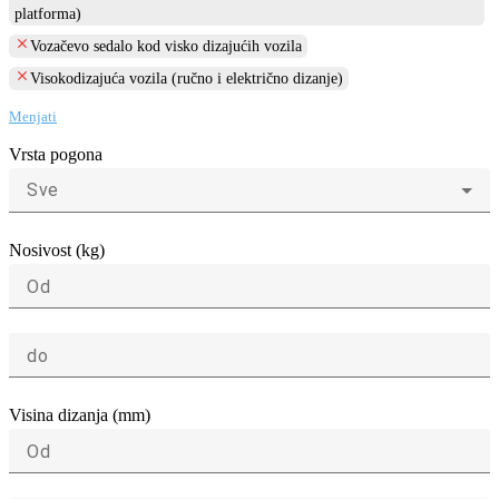
platforma)
clear
Vozačevo sedalo kod visko dizajućih vozila
clear
Visokodizajuća vozila (ručno i električno dizanje)
Menjati
Vrsta pogona
Sve
Nosivost (kg)
Od
do
Visina dizanja (mm)
Od