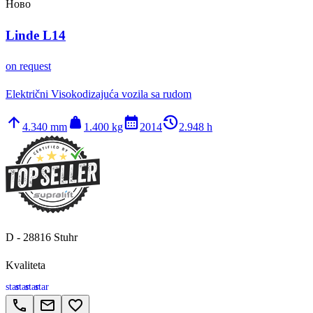
Ново
Linde L14
on request
Električni Visokodizajuća vozila sa rudom
arrow_upward
weight
calendar_month
history_2
4.340 mm
1.400 kg
2014
2.948 h
D - 28816 Stuhr
Kvaliteta
star
star
star
star
call
email
favorite_border