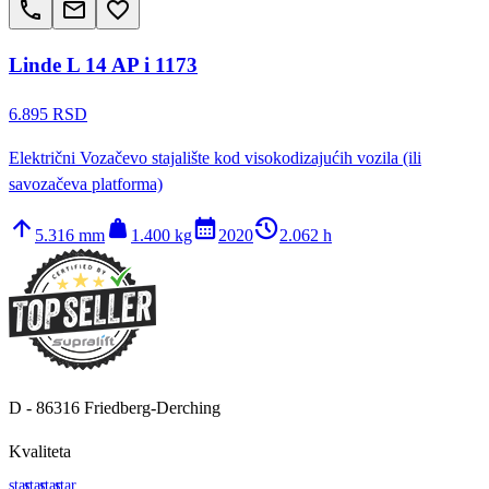
call
email
favorite_border
Linde L 14 AP i 1173
6.895 RSD
Električni Vozačevo stajalište kod visokodizajućih vozila (ili
savozačeva platforma)
arrow_upward
weight
calendar_month
history_2
5.316 mm
1.400 kg
2020
2.062 h
D - 86316 Friedberg-Derching
Kvaliteta
star
star
star
star