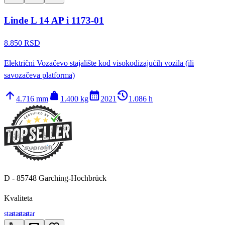
Linde L 14 AP i 1173-01
8.850 RSD
Električni Vozačevo stajalište kod visokodizajućih vozila (ili
savozačeva platforma)
arrow_upward
weight
calendar_month
history_2
4.716 mm
1.400 kg
2021
1.086 h
D - 85748 Garching-Hochbrück
Kvaliteta
star
star
star
star