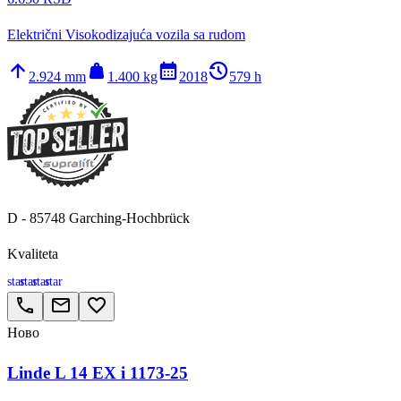
Električni Visokodizajuća vozila sa rudom
arrow_upward
weight
calendar_month
history_2
2.924 mm
1.400 kg
2018
579 h
D - 85748 Garching-Hochbrück
Kvaliteta
star
star
star
star
call
email
favorite_border
Ново
Linde L 14 EX i 1173-25