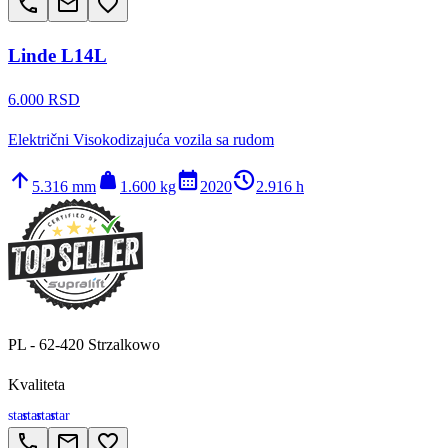
call
email
favorite_border
Linde L14L
6.000 RSD
Električni Visokodizajuća vozila sa rudom
arrow_upward
weight
calendar_month
history_2
5.316 mm
1.600 kg
2020
2.916 h
PL - 62-420 Strzalkowo
Kvaliteta
star
star
star
star
call
email
favorite_border