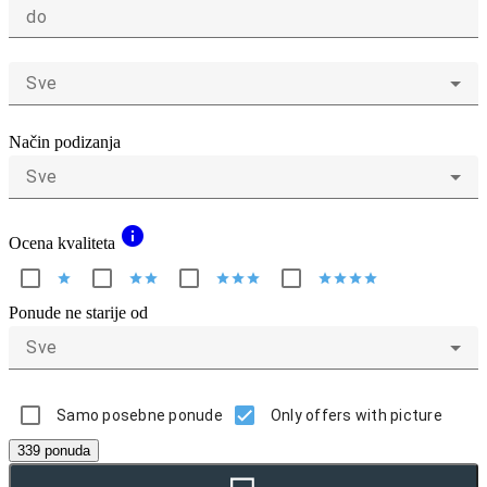
do
Sve
Način podizanja
Sve
info
Ocena kvaliteta
star
star
star
star
star
star
star
star
star
star
Ponude ne starije od
Sve
Samo posebne ponude
Only offers with picture
339 ponuda