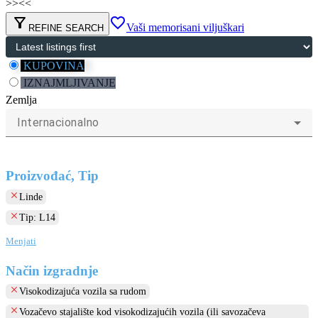
>>
<<
filter_alt
favorite_border
Vaši memorisani viljuškari
REFINE SEARCH
KUPOVINA
IZNAJMLJIVANJE
Zemlja
Internacionalno
Proizvođać, Tip
clear
Linde
clear
Tip: L14
Menjati
Način izgradnje
clear
Visokodizajuća vozila sa rudom
clear
Vozačevo stajalište kod visokodizajućih vozila (ili savozačeva