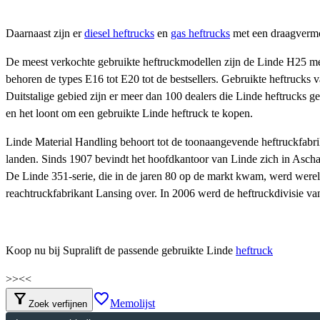
Daarnaast zijn er
diesel heftrucks
en
gas heftrucks
met een draagvermo
De meest verkochte gebruikte heftruckmodellen zijn de Linde H25 m
behoren de types E16 tot E20 tot de bestsellers. Gebruikte heftrucks
Duitstalige gebied zijn er meer dan 100 dealers die Linde heftrucks g
en het loont om een gebruikte Linde heftruck te kopen.
Linde Material Handling behoort tot de toonaangevende heftruckfabr
landen. Sinds 1907 bevindt het hoofdkantoor van Linde zich in Ascha
De Linde 351-serie, die in de jaren 80 op de markt kwam, werd werel
reachtruckfabrikant Lansing over. In 2006 werd de heftruckdivisie v
Koop nu bij Supralift de passende gebruikte Linde
heftruck
>>
<<
filter_alt
favorite_border
Memolijst
Zoek verfijnen