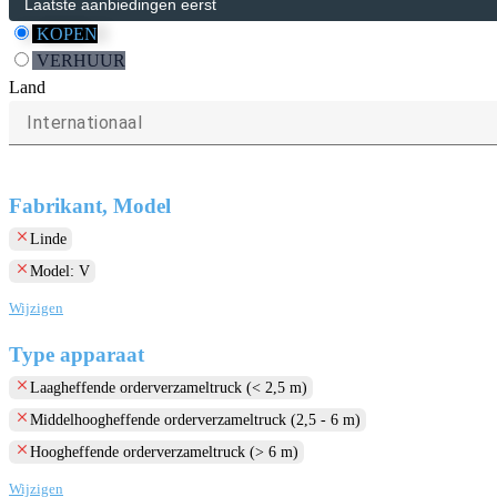
KOPEN
VERHUUR
Land
Internationaal
Fabrikant, Model
clear
Linde
clear
Model: V
Wijzigen
Type apparaat
clear
Laagheffende orderverzameltruck (< 2,5 m)
clear
Middelhoogheffende orderverzameltruck (2,5 - 6 m)
clear
Hoogheffende orderverzameltruck (> 6 m)
Wijzigen