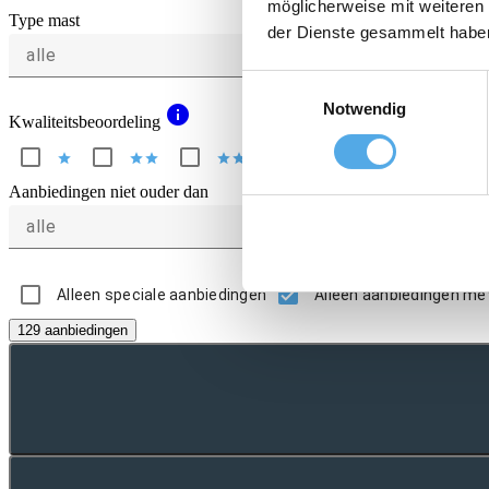
möglicherweise mit weiteren
Type mast
der Dienste gesammelt habe
alle
Einwilligungsauswahl
Notwendig
info
Kwaliteitsbeoordeling
star
star
star
star
star
star
star
star
star
star
Aanbiedingen niet ouder dan
alle
Alleen speciale aanbiedingen
Alleen aanbiedingen me
129 aanbiedingen