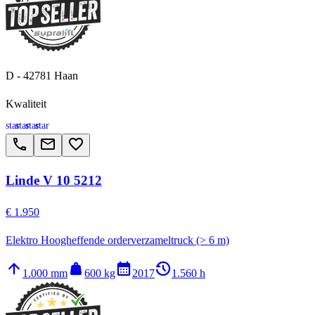
D - 42781 Haan
Kwaliteit
star
star
star
star
call
email
favorite_border
Linde V 10 5212
€ 1.950
Elektro Hoogheffende orderverzameltruck (> 6 m)
arrow_upward
weight
calendar_month
history_2
1.000 mm
600 kg
2017
1.560 h