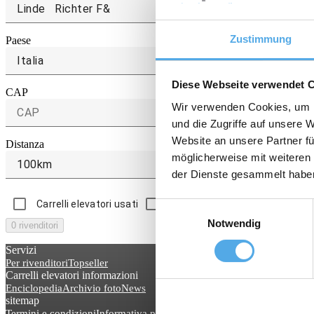
Zustimmung
Paese
Italia
Diese Webseite verwendet 
CAP
Wir verwenden Cookies, um I
und die Zugriffe auf unsere 
Website an unsere Partner fü
Distanza
möglicherweise mit weiteren
100km
der Dienste gesammelt habe
Carrelli elevatori usati
Carrelli elevatori a noleggio
Einwilligungsauswahl
Notwendig
0 rivenditori
Servizi
Per rivenditori
Topseller
Carrelli elevatori informazioni
Enciclopedia
Archivio foto
News
sitemap
Termini e condizioni
Informativa privacy
Impressum