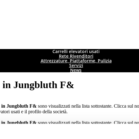
Carrelli elevatori usati
Rete Rivenditori
Attrezzature, Piattaforme, Pulizia
Servizi
News
ri in Jungbluth F&
ati in Jungbluth F&
sono visualizzati nella lista sottostante. Clicca sul n
vatori usati e il profilo della società.
ati in Jungbluth F&
sono visualizzati nella lista sottostante. Clicca sul n
vatori usati e il profilo della società.