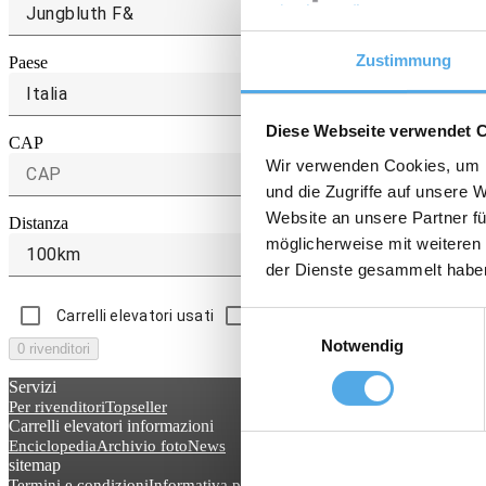
Zustimmung
Paese
Italia
Diese Webseite verwendet 
CAP
Wir verwenden Cookies, um I
und die Zugriffe auf unsere 
Website an unsere Partner fü
Distanza
möglicherweise mit weiteren
100km
der Dienste gesammelt habe
Carrelli elevatori usati
Carrelli elevatori a noleggio
Einwilligungsauswahl
Notwendig
0 rivenditori
Servizi
Per rivenditori
Topseller
Carrelli elevatori informazioni
Enciclopedia
Archivio foto
News
sitemap
Termini e condizioni
Informativa privacy
Impressum