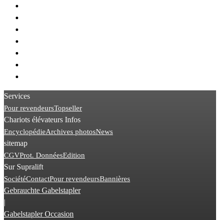
> Linde E50
> Toyota FBM
> STILL RX50
> Hyster J
> Linde H45
> Toyota 8FBE
> Kalmar DCG
Services
Pour revendeurs
Topseller
Chariots élévateurs Infos
Encyclopédie
Archives photos
News
sitemap
CGV
Prot. Données
Edition
Sur Supralift
Société
Contact
Pour revendeurs
Bannières
Gebrauchte Gabelstapler
|
Gabelstapler Occasion