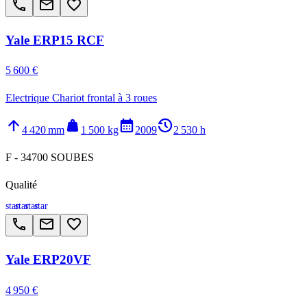
call
email
favorite_border
Yale ERP15 RCF
5 600 €
Electrique Chariot frontal à 3 roues
arrow_upward
weight
calendar_month
history_2
4 420 mm
1 500 kg
2009
2 530 h
F - 34700 SOUBES
Qualité
star
star
star
star
call
email
favorite_border
Yale ERP20VF
4 950 €