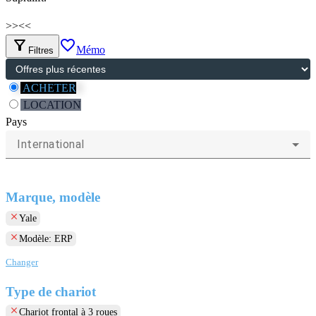
>>
<<
filter_alt
favorite_border
Mémo
Filtres
ACHETER
LOCATION
Pays
International
Marque, modèle
clear
Yale
clear
Modèle: ERP
Changer
Type de chariot
clear
Chariot frontal à 3 roues