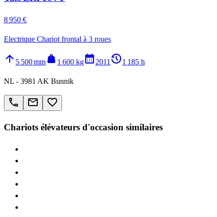
8 950 €
Electrique Chariot frontal à 3 roues
arrow_upward
weight
calendar_month
history_2
5 500 mm
1 600 kg
2011
1 185 h
NL - 3981 AK Bunnik
call
email
favorite_border
Chariots élévateurs d'occasion similaires
> Yale ERP
> Yale GDP
> Yale GLP
> STILL RX20
> STILL RX60
> Jungheinrich EFG