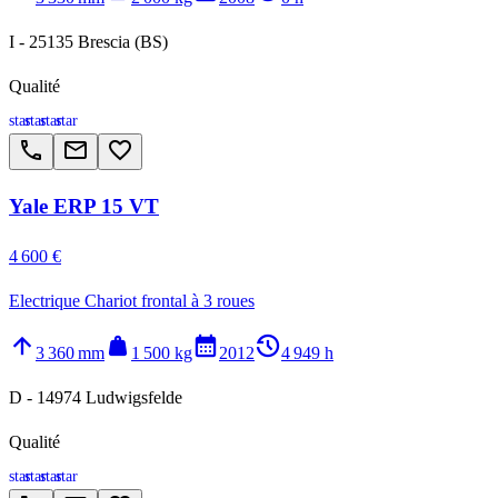
I - 25135 Brescia (BS)
Qualité
star
star
star
star
call
email
favorite_border
Yale ERP 15 VT
4 600 €
Electrique Chariot frontal à 3 roues
arrow_upward
weight
calendar_month
history_2
3 360 mm
1 500 kg
2012
4 949 h
D - 14974 Ludwigsfelde
Qualité
star
star
star
star