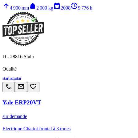
arrow_upward
weight
calendar_month
history_2
4 900 mm
2 000 kg
2008
9 776 h
D - 28816 Stuhr
Qualité
star
star
star
star
call
email
favorite_border
Yale ERP20VT
sur demande
Electrique Chariot frontal à 3 roues