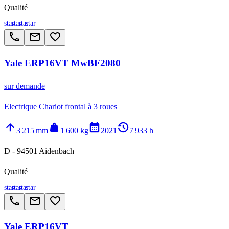
Qualité
star
star
star
star
call
email
favorite_border
Yale ERP16VT MwBF2080
sur demande
Electrique Chariot frontal à 3 roues
arrow_upward
weight
calendar_month
history_2
3 215 mm
1 600 kg
2021
7 933 h
D - 94501 Aidenbach
Qualité
star
star
star
star
call
email
favorite_border
Yale ERP16VT