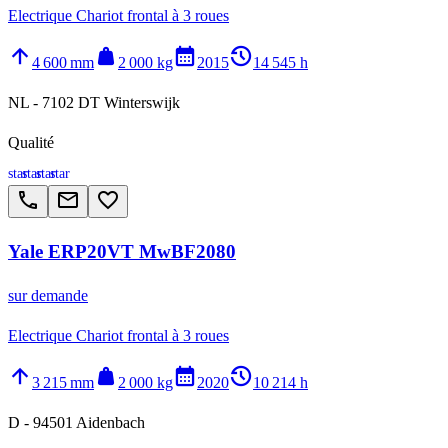
Electrique Chariot frontal à 3 roues
arrow_upward
weight
calendar_month
history_2
4 600 mm
2 000 kg
2015
14 545 h
NL - 7102 DT Winterswijk
Qualité
star
star
star
star
call
email
favorite_border
Yale ERP20VT MwBF2080
sur demande
Electrique Chariot frontal à 3 roues
arrow_upward
weight
calendar_month
history_2
3 215 mm
2 000 kg
2020
10 214 h
D - 94501 Aidenbach