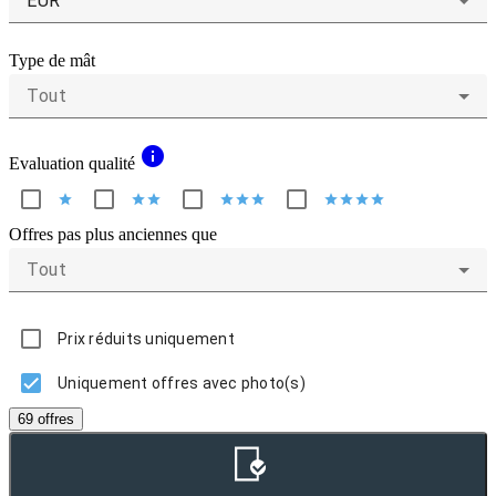
EUR
Type de mât
Tout
info
Evaluation qualité
star
star
star
star
star
star
star
star
star
star
Offres pas plus anciennes que
Tout
Prix réduits uniquement
Uniquement offres avec photo(s)
69 offres