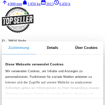
arrow_upward
weight
calendar_month
history_2
4 900 mm
1 850 kg
2013
6 450 h
D - 28816 Stuhr
Zustimmung
Details
Über Cookies
Qualité
star
star
star
star
call
email
favorite_border
Diese Webseite verwendet Cookies
Wir verwenden Cookies, um Inhalte und Anzeigen zu
Yale ERP 18 ATF
personalisieren, Funktionen für soziale Medien anbieten zu
können und die Zugriffe auf unsere Website zu analysieren.
6 400 €
Außerdem geben wir Informationen zu Ihrer Verwendung unserer
Website an unsere Partner für soziale Medien, Werbung und
Electrique Chariot frontal à 3 roues
Analysen weiter. Unsere Partner führen diese Informationen
Einwilligungsauswahl
möglicherweise mit weiteren Daten zusammen, die Sie ihnen