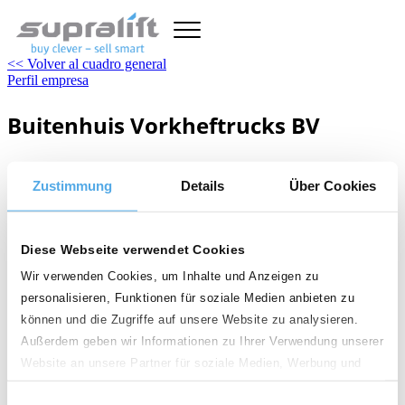
<< Volver al cuadro general
Perfil empresa
Buitenhuis Vorkheftrucks BV
3565 AT Utrecht, Países Bajos
Zustimmung
Details
Über Cookies
www.buitenhuisvorkheftrucks.nl
Servicios
Diese Webseite verwendet Cookies
...para el vendedor
Topseller
Todo sobre carretillas
Wir verwenden Cookies, um Inhalte und Anzeigen zu
Enciclopedia
Archivo de imágenes
Blog noticias
personalisieren, Funktionen für soziale Medien anbieten zu
sitemap
können und die Zugriffe auf unsere Website zu analysieren.
CGC
Protección de datos
Edición Web
Acerca de Supralift
Außerdem geben wir Informationen zu Ihrer Verwendung unserer
Empresa
Contacto
...para el vendedor
Publicidad
Website an unsere Partner für soziale Medien, Werbung und
Gebrauchte Gabelstapler
Analysen weiter. Unsere Partner führen diese Informationen
|
Gabelstapler Occasion
Einwilligungsauswahl