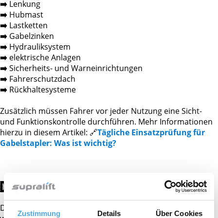
➡️
Lenkung
➡️
Hubmast
➡️
Lastketten
➡️
Gabelzinken
➡️
Hydrauliksystem
➡️
elektrische Anlagen
➡️
Sicherheits- und Warneinrichtungen
➡️
Fahrerschutzdach
➡️
Rückhaltesysteme
Zusätzlich müssen Fahrer vor jeder Nutzung eine Sicht-
und Funktionskontrolle durchführen. Mehr Informationen
hierzu in diesem Artikel: 🔗
Tägliche Einsatzprüfung für
Gabelstapler: Was ist wichtig?
DOKUMENTATION DER PRÜFUNG
Die Ergebnisse der UVV-Prüfung müssen dokumentiert
Zustimmung
Details
Über Cookies