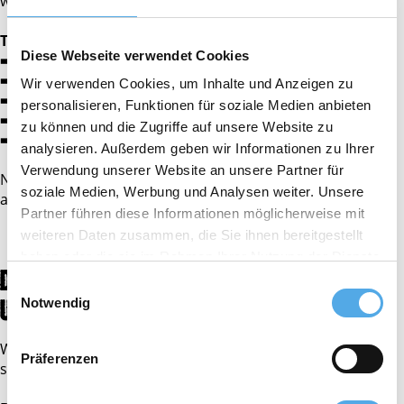
werden.
Typischerweise gehören dazu:
Diese Webseite verwendet Cookies
➡️
Prüfbericht
➡️
festgestellte Mängel
Wir verwenden Cookies, um Inhalte und Anzeigen zu
➡️
durchgeführte Reparaturen
personalisieren, Funktionen für soziale Medien anbieten
➡️
Prüfdatum
zu können und die Zugriffe auf unsere Website zu
➡️
Angaben zum Prüfer
analysieren. Außerdem geben wir Informationen zu Ihrer
Verwendung unserer Website an unsere Partner für
Nach erfolgreicher Prüfung wird häufig eine Prüfplakette
soziale Medien, Werbung und Analysen weiter. Unsere
am Fahrzeug angebracht.
Partner führen diese Informationen möglicherweise mit
weiteren Daten zusammen, die Sie ihnen bereitgestellt
haben oder die sie im Rahmen Ihrer Nutzung der Dienste
DIE WICHTIGSTEN ERKENNTNISSE FÜR
gesammelt haben.
Einwilligungsauswahl
UNTERNEHMEN​
Notwendig
Wenn Unternehmen einen gebrauchten Stapler kaufen,
Präferenzen
sollten sie nicht nur auf technische Daten achten.