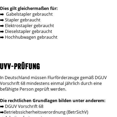
Dies gilt gleichermaßen für:
➡️
Gabelstapler gebraucht
➡️
Stapler gebraucht
➡️
Elektrostapler gebraucht
➡️
Dieselstapler gebraucht
➡️
Hochhubwagen gebraucht
UVV-PRÜFUNG​
In Deutschland müssen Flurförderzeuge gemäß DGUV
Vorschrift 68 mindestens einmal jährlich durch eine
befähigte Person geprüft werden.
Die rechtlichen Grundlagen bilden unter anderem:
➡️
DGUV Vorschrift 68
➡️
Betriebssicherheitsverordnung (BetrSichV)