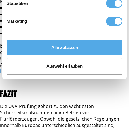
Besonders wichtig sind:
Statistiken
➡️
aktuelle UVV-Prüfung
➡️
vollständige Prüfhistorie
➡️
dokumentierte Wartungen
Marketing
➡️
Nachweise über Reparaturen
➡️
nachvollziehbarer technischer Zustand
Eine lückenlose Dokumentation erleichtert die Bewertung
Alle zulassen
des Fahrzeugs erheblich und reduziert das Risiko späterer
Überraschungen. Mehr Informationen hierzu in diesem
Artikel: 🔗
Gebrauchtstapler Kauf: Checkliste & Tipps für
Auswahl erlauben
Ihren sicheren Kauf
FAZIT
Die UVV-Prüfung gehört zu den wichtigsten
Sicherheitsmaßnahmen beim Betrieb von
Flurförderzeugen. Obwohl die gesetzlichen Regelungen
innerhalb Europas unterschiedlich ausgestaltet sind,