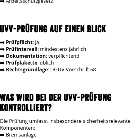
➡️
Arbeitsschutzgesetz
UVV-PRÜFUNG AUF EINEN BLICK
➡️
Prüfpflicht
: Ja
➡️
Prüfintervall
: mindestens jährlich
➡️
Dokumentation
: verpflichtend
➡️
Prüfplakette
: üblich
➡️
Rechtsgrundlage
: DGUV Vorschrift 68
WAS WIRD BEI DER UVV-PRÜFUNG
KONTROLLIERT?
Die Prüfung umfasst insbesondere sicherheitsrelevante
Komponenten:
➡️
Bremsanlage