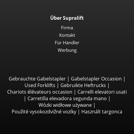
Über Supralift
Firma
Kontakt
Für Händler
Werbung
Gebrauchte Gabelstapler
|
Gabelstapler Occasion
|
Used Forklifts
|
Gebruikte Heftrucks
|
Chariots élévateurs occasion
|
Carrelli elevatori usati
|
Carretilla elevadora segunda mano
|
Wózki widłowe używane
|
Použité vysokozdvižné vozíky
|
Használt targonca