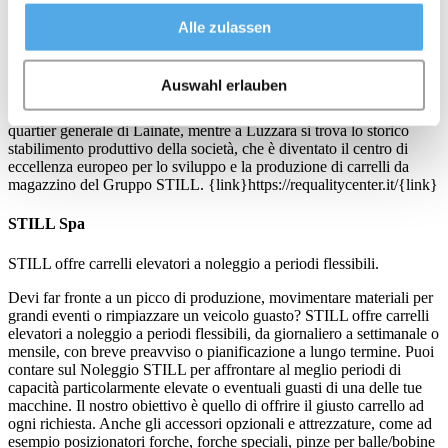
semplice carrello elevatore, integrandolo con software di magazzino,
scaffalature e confezionando progetti personalizzati, chiavi in mano.
Alle zulassen
L’organizzazione italiana di STILL impiega circa 900 dipendenti
diretti e può contare sulla più solida e capillare rete di vendita e
assistenza presente sul territorio, composta da 7 filiali dirette, oltre 60
Auswahl erlauben
tra concessionari e partner, 950 tecnici di assistenza e oltre 170
funzionari commerciali. Le attività in Italia sono coordinate dal
quartier generale di Lainate, mentre a Luzzara si trova lo storico
stabilimento produttivo della società, che è diventato il centro di
eccellenza europeo per lo sviluppo e la produzione di carrelli da
magazzino del Gruppo STILL. {link}https://requalitycenter.it/{link}
STILL Spa
STILL offre carrelli elevatori a noleggio a periodi flessibili.
Devi far fronte a un picco di produzione, movimentare materiali per
grandi eventi o rimpiazzare un veicolo guasto? STILL offre carrelli
elevatori a noleggio a periodi flessibili, da giornaliero a settimanale o
mensile, con breve preavviso o pianificazione a lungo termine. Puoi
contare sul Noleggio STILL per affrontare al meglio periodi di
capacità particolarmente elevate o eventuali guasti di una delle tue
macchine. Il nostro obiettivo è quello di offrire il giusto carrello ad
ogni richiesta. Anche gli accessori opzionali e attrezzature, come ad
esempio posizionatori forche, forche speciali, pinze per balle/bobine