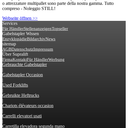
o attrezzature multipallet sono parte della nostra gamma. Tutto
compreso - Noleggio STILL!
Webseite öffnen >>
Services
Für Händler
Stellenanzeigen
Topseller
Gabelstapler Wissen
Enzyklopädie
Bildarchiv
News
sitemap
AGB
Datenschutz
Impressum
Über Supralift
Firma
Kontakt
Für Händler
Werbung
Gebrauchte Gabelstapler
|
Gabelstapler Occasion
|
Used Forklifts
|
Gebruikte Heftrucks
|
Chariots élévateurs occasion
|
Carrelli elevatori usati
|
Carretilla elevadora segunda mano