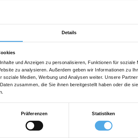
strierter Gabelstapler-Händler, Werkstattbetriebe und Staplervermietun
ffer. Klicke auf den Firmennamen, um die Kontaktdaten (Telefon, E-Mai
Details
Cookies
nhalte und Anzeigen zu personalisieren, Funktionen für soziale
Website zu analysieren. Außerdem geben wir Informationen zu I
r soziale Medien, Werbung und Analysen weiter. Unsere Partner
 Daten zusammen, die Sie ihnen bereitgestellt haben oder die s
n.
Präferenzen
Statistiken