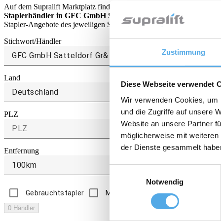
Auf dem Supralift Marktplatz findest Du das größte Händlernetz regi
Staplerhändler in GFC GmbH Satteldorf Gr&
ergibt folgende Tre
Stapler-Angebote des jeweiligen Staplerhändlers aufzurufen.
Stichwort/Händler
Zustimmung
Land
Diese Webseite verwendet 
Deutschland
Wir verwenden Cookies, um I
und die Zugriffe auf unsere 
PLZ
Website an unsere Partner fü
möglicherweise mit weiteren
der Dienste gesammelt habe
Entfernung
100km
Einwilligungsauswahl
Notwendig
Gebrauchtstapler
Mietstapler
Zubehör
0 Händler