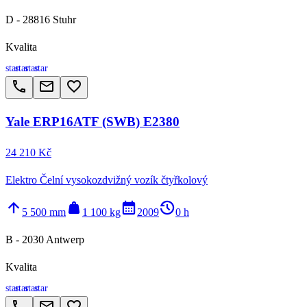
D - 28816 Stuhr
Kvalita
star
star
star
star
call
email
favorite_border
Yale ERP16ATF (SWB) E2380
24 210 Kč
Elektro Čelní vysokozdvižný vozík čtyřkolový
arrow_upward
weight
calendar_month
history_2
5 500 mm
1 100 kg
2009
0 h
B - 2030 Antwerp
Kvalita
star
star
star
star
call
email
favorite_border