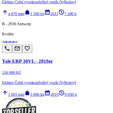
Elektro Čelní vysokozdvižný vozík čtyřkolový
arrow_upward
weight
calendar_month
history_2
4 870 mm
1 500 kg
2011
7 200 h
B - 2030 Antwerp
Kvalita
star
star
star
star
call
email
favorite_border
Yale ERP 30VL - 2019er
216 680 Kč
Elektro Čelní vysokozdvižný vozík čtyřkolový
arrow_upward
weight
calendar_month
history_2
3 605 mm
3 000 kg
2019
9 030 h