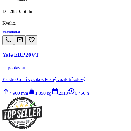
D - 28816 Stuhr
Kvalita
star
star
star
star
call
email
favorite_border
Yale ERP20VT
na poptávku
Elektro Čelní vysokozdvižný vozík tříkolový
arrow_upward
weight
calendar_month
history_2
4 900 mm
1 850 kg
2013
6 450 h