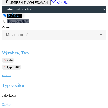
filter_alt
favorite_border
Záložka
UPŘESNIT VYHLEDÁVÁNÍ
NÁKUP
PRONÁJEM
Země
Mezinárodní
Výrobce, Typ
clear
Yale
clear
Typ: ERP
Změnit
Typ vozíku
Jakýkoliv
Změnit