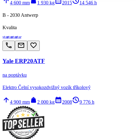
arrow_upward
weight
calendar_month
history_2
4 600 mm
1 930 kg
2015
14 546 h
B - 2030 Antwerp
Kvalita
star
star
star
star
call
email
favorite_border
Yale ERP20ATF
na poptávku
Elektro Čelní vysokozdvižný vozík tříkolový
arrow_upward
weight
calendar_month
history_2
4 900 mm
2 000 kg
2008
9 776 h