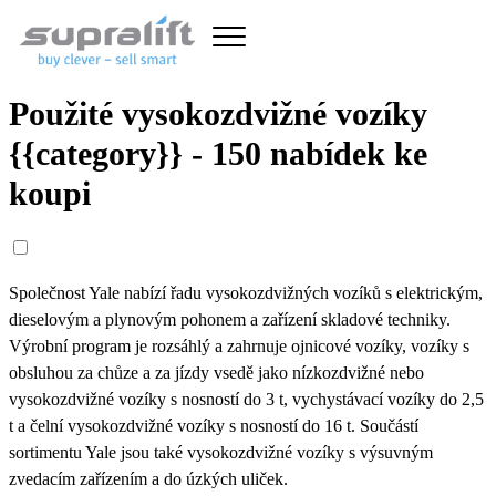
Použité vysokozdvižné vozíky
{{category}} - 150 nabídek ke
koupi
Společnost Yale nabízí řadu vysokozdvižných vozíků s elektrickým,
dieselovým a plynovým pohonem a zařízení skladové techniky.
Výrobní program je rozsáhlý a zahrnuje ojnicové vozíky, vozíky s
obsluhou za chůze a za jízdy vsedě jako nízkozdvižné nebo
vysokozdvižné vozíky s nosností do 3 t, vychystávací vozíky do 2,5
t a čelní vysokozdvižné vozíky s nosností do 16 t. Součástí
sortimentu Yale jsou také vysokozdvižné vozíky s výsuvným
zvedacím zařízením a do úzkých uliček.