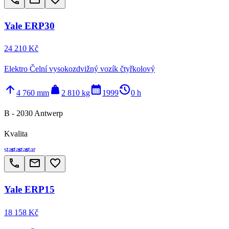
Yale ERP30
24 210 Kč
Elektro Čelní vysokozdvižný vozík čtyřkolový
arrow_upward
weight
calendar_month
history_2
4 760 mm
2 810 kg
1999
0 h
B - 2030 Antwerp
Kvalita
star
star
star
star
call
email
favorite_border
Yale ERP15
18 158 Kč