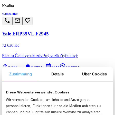
Kvalita
star
star
star
star
call
email
favorite_border
Yale ERP35VL F2945
72 630 Kč
Elektro Čelní vysokozdvižný vozík čtyřkolový
arrow_upward
weight
calendar_month
history_2
3 200 mm
3 270 kg
2015
13 082 h
Zustimmung
Details
Über Cookies
B - 2030 Antwerp
Kvalita
Diese Webseite verwendet Cookies
star
star
star
star
Wir verwenden Cookies, um Inhalte und Anzeigen zu
call
email
favorite_border
personalisieren, Funktionen für soziale Medien anbieten zu
können und die Zugriffe auf unsere Website zu analysieren.