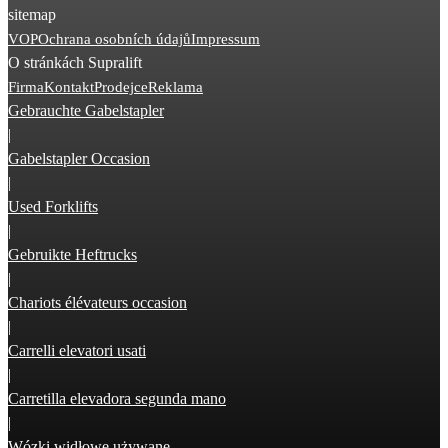
sitemap
VOP
Ochrana osobních údajů
Impressum
O stránkách Supralift
Firma
Kontakt
Prodejce
Reklama
Gebrauchte Gabelstapler
|
Gabelstapler Occasion
|
Used Forklifts
|
Gebruikte Heftrucks
|
Chariots élévateurs occasion
|
Carrelli elevatori usati
|
Carretilla elevadora segunda mano
|
Wózki widłowe używane