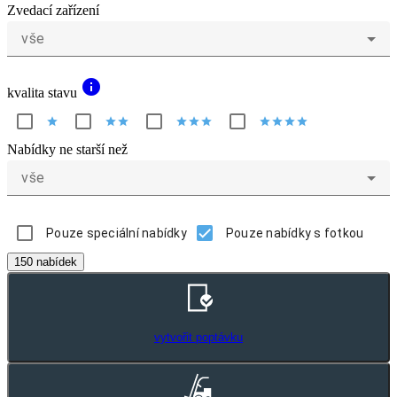
Zvedací zařízení
vše
info
kvalita stavu
star
star
star
star
star
star
star
star
star
star
Nabídky ne starší než
vše
Pouze speciální nabídky
Pouze nabídky s fotkou
150 nabídek
vytvořit poptávku