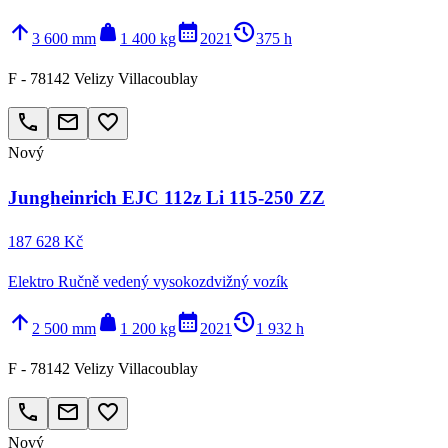
arrow_upward
weight
calendar_month
history_2
3 600 mm
1 400 kg
2021
375 h
F - 78142 Velizy Villacoublay
call
email
favorite_border
Nový
Jungheinrich EJC 112z Li 115-250 ZZ
187 628 Kč
Elektro Ručně vedený vysokozdvižný vozík
arrow_upward
weight
calendar_month
history_2
2 500 mm
1 200 kg
2021
1 932 h
F - 78142 Velizy Villacoublay
call
email
favorite_border
Nový