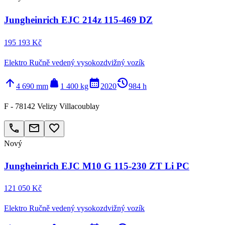
Jungheinrich EJC 214z 115-469 DZ
195 193 Kč
Elektro Ručně vedený vysokozdvižný vozík
arrow_upward
weight
calendar_month
history_2
4 690 mm
1 400 kg
2020
984 h
F - 78142 Velizy Villacoublay
call
email
favorite_border
Nový
Jungheinrich EJC M10 G 115-230 ZT Li PC
121 050 Kč
Elektro Ručně vedený vysokozdvižný vozík