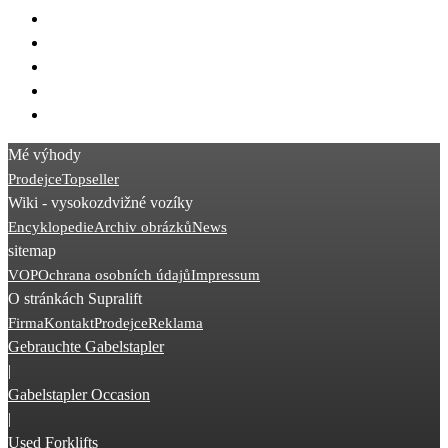
> STILL EXD
> STILL EGV
> Crown ES
> Linde D08
> BT SPE
Mé výhody
Prodejce
Topseller
Wiki - vysokozdvižné vozíky
Encyklopedie
Archiv obrázků
News
sitemap
VOP
Ochrana osobních údajů
Impressum
O stránkách Supralift
Firma
Kontakt
Prodejce
Reklama
Gebrauchte Gabelstapler
|
Gabelstapler Occasion
|
Used Forklifts