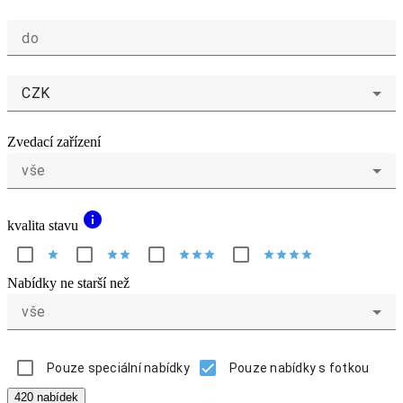
do
CZK
Zvedací zařízení
vše
info
kvalita stavu
star
star
star
star
star
star
star
star
star
star
Nabídky ne starší než
vše
Pouze speciální nabídky
Pouze nabídky s fotkou
420 nabídek