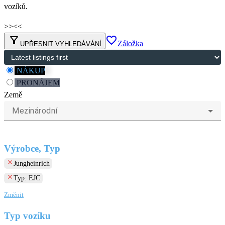
vozíků.
>>
<<
filter_alt
favorite_border
Záložka
UPŘESNIT VYHLEDÁVÁNÍ
NÁKUP
PRONÁJEM
Země
Mezinárodní
Výrobce, Typ
clear
Jungheinrich
clear
Typ: EJC
Změnit
Typ vozíku