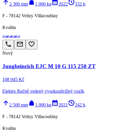
arrow_upward
weight
calendar_month
history_2
2 300 mm
1 000 kg
2022
332 h
F - 78142 Velizy Villacoublay
Kvalita
star
star
star
star
call
email
favorite_border
Nový
Jungheinrich EJC M 10 G 115 250 ZT
108 945 Kč
Elektro Ručně vedený vysokozdvižný vozík
arrow_upward
weight
calendar_month
history_2
2 500 mm
1 000 kg
2021
242 h
F - 78142 Velizy Villacoublay
Kvalita