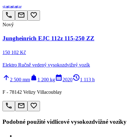
star
star
star
star
call
email
favorite_border
Nový
Jungheinrich EJC 112z 115-250 ZZ
150 102 Kč
Elektro Ručně vedený vysokozdvižný vozík
arrow_upward
weight
calendar_month
history_2
2 500 mm
1 200 kg
2020
1 113 h
F - 78142 Velizy Villacoublay
call
email
favorite_border
Podobné použité vidlicové vysokozdvižné vozíky
> Jungheinrich EFG