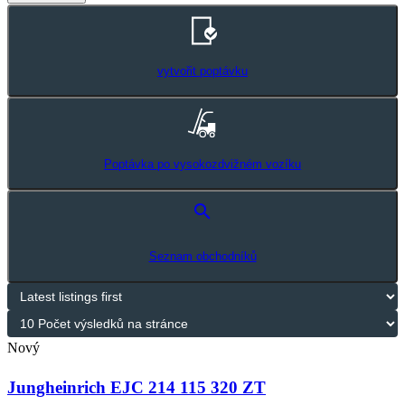
vytvořit poptávku
Poptávka po vysokozdvižném vozíku
search
Seznam obchodníků
Nový
Jungheinrich EJC 214 115 320 ZT