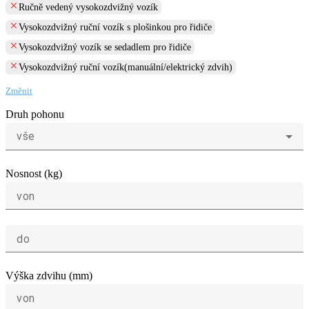
clear
Ručně vedený vysokozdvižný vozík
clear
Vysokozdvižný ruční vozík s plošinkou pro řidiče
clear
Vysokozdvižný vozík se sedadlem pro řidiče
clear
Vysokozdvižný ruční vozík(manuální/elektrický zdvih)
Změnit
Druh pohonu
vše
Nosnost (kg)
von
do
Výška zdvihu (mm)
von