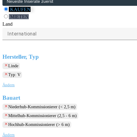
KAUFEN
MIETEN
Land
International
Hersteller, Typ
clear
Linde
clear
Typ: V
Ändern
Bauart
clear
Niederhub-Kommissionierer (< 2,5 m)
clear
Mittelhub-Kommissionierer (2,5 - 6 m)
clear
Hochhub-Kommissionierer (> 6 m)
Ändern