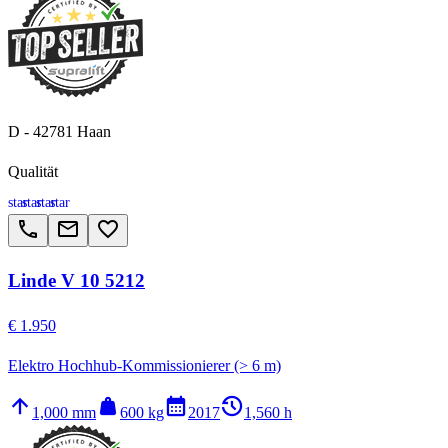
D - 42781 Haan
Qualität
star
star
star
star
call
email
favorite_border
Linde V 10 5212
€ 1.950
Elektro Hochhub-Kommissionierer (> 6 m)
arrow_upward
weight
calendar_month
history_2
1,000 mm
600 kg
2017
1,560 h