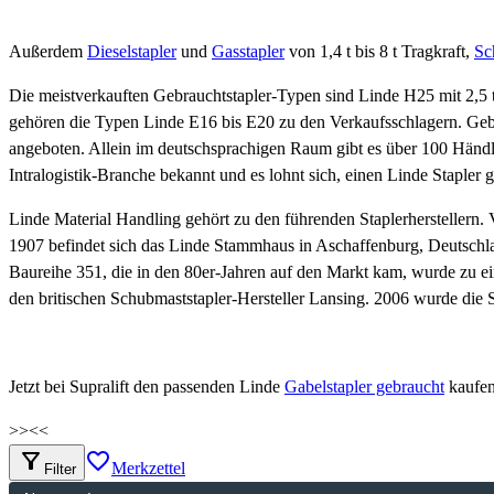
Außerdem
Dieselstapler
und
Gasstapler
von 1,4 t bis 8 t Tragkraft,
Sc
Die meistverkauften Gebrauchtstapler-Typen sind Linde H25 mit 2,5 t
gehören die Typen Linde E16 bis E20 zu den Verkaufsschlagern. Gebr
angeboten. Allein im deutschsprachigen Raum gibt es über 100 Händler
Intralogistik-Branche bekannt und es lohnt sich, einen Linde Stapler 
Linde Material Handling gehört zu den führenden Staplerherstellern. 
1907 befindet sich das Linde Stammhaus in Aschaffenburg, Deutschla
Baureihe 351, die in den 80er-Jahren auf den Markt kam, wurde zu ei
den britischen Schubmaststapler-Hersteller Lansing. 2006 wurde die
Jetzt bei Supralift den passenden Linde
Gabelstapler gebraucht
kaufe
>>
<<
filter_alt
favorite_border
Merkzettel
Filter