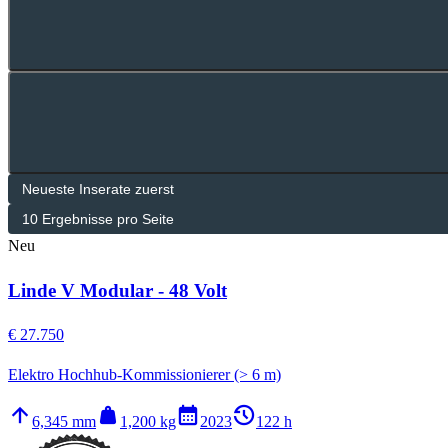
Neu
Linde V Modular - 48 Volt
€ 27.750
Elektro Hochhub-Kommissionierer (> 6 m)
arrow_upward
weight
calendar_month
history_2
6,345 mm
1,200 kg
2023
122 h