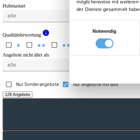
möglicherweise mit weiteren
Hubmastart
der Dienste gesammelt habe
alle
Einwilligungsauswahl
Notwendig
info
Qualitätsbewertung
star
star
star
star
star
star
star
star
star
star
Angebote nicht älter als
alle
Nur Sonderangebote
Nur Angebote mit Bild
129 Angebote