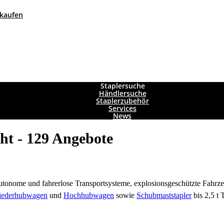
 kaufen
Staplersuche
Händlersuche
Staplerzubehör
Services
News
ht - 129 Angebote
 autonome und fahrerlose Transportsysteme, explosionsgeschützte Fah
iederhubwagen
und
Hochhubwagen
sowie
Schubmaststapler
bis 2,5 t 